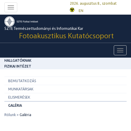
2026. augusztus 8., szombat
Toggle
EN
navigation
SZTE Természettudományi és Informatikai Kar
Fotoakusztikus Kutatócsoport
Toggl
navig
HALLGATÓKNAK
FIZIKAI INTÉZET
BEMUTATKOZÁS
MUNKATÁRSAK
ELISMERÉSEK
GALÉRIA
Rólunk
Galéria