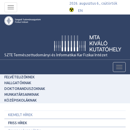
2026. augusztus 6., csütörtök
Toggle
EN
navigation
SZTE Természettudományi és Informatikai Kar Fizikai Intézet
Toggl
navig
FELVÉTELIZŐKNEK
HALLGATÓKNAK
DOKTORANDUSZOKNAK
MUNKATÁRSAINKNAK
KÖZÉPISKOLÁKNAK
KIEMELT HÍREK
FRISS HÍREK