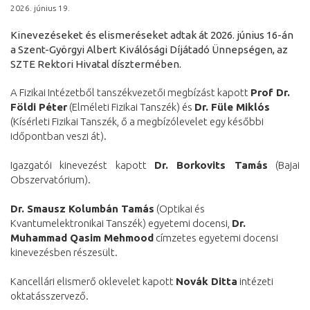
2026. június 19.
Kinevezéseket és elismeréseket adtak át 2026. június 16-án
a Szent-Györgyi Albert Kiválósági Díjátadó Ünnepségen, az
SZTE Rektori Hivatal dísztermében.
A Fizikai Intézetből tanszékvezetői megbízást kapott
Prof Dr.
Földi Péter
(Elméleti Fizikai Tanszék) és
Dr. Füle Miklós
(Kísérleti Fizikai Tanszék, ő a megbízólevelet egy későbbi
időpontban veszi át).
Igazgatói kinevezést kapott
Dr. Borkovits Tamás
(Bajai
Obszervatórium).
Dr. Smausz Kolumbán Tamás
(Optikai és
Kvantumelektronikai Tanszék) egyetemi docensi,
Dr.
Muhammad Qasim Mehmood
címzetes egyetemi docensi
kinevezésben részesült.
Kancellári elismerő oklevelet kapott
Novák Ditta
intézeti
oktatásszervező.