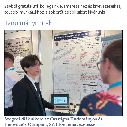
Szívből gratulálunk kollégáink elismeréseihez és kinevezéseihez,
további munkájukhoz is sok erőt és sok sikert kívánunk!
Tanulmányi hírek
Szegedi diák sikere az Országos Tudományos és
Innovációs Olimpián, SZTE-s témavezetéssel