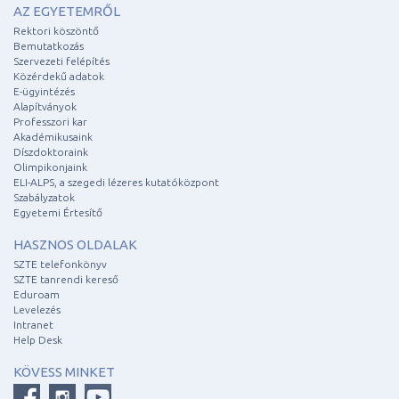
AZ EGYETEMRŐL
Rektori köszöntő
Bemutatkozás
Szervezeti felépítés
Közérdekű adatok
E-ügyintézés
Alapítványok
Professzori kar
Akadémikusaink
Díszdoktoraink
Olimpikonjaink
ELI-ALPS, a szegedi lézeres kutatóközpont
Szabályzatok
Egyetemi Értesítő
HASZNOS OLDALAK
SZTE telefonkönyv
SZTE tanrendi kereső
Eduroam
Levelezés
Intranet
Help Desk
KÖVESS MINKET