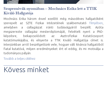
Szupernóvák nyomában – Mochnács Erika lett a TTIK
Kiváló Hallgatója
Mochnács Erika három évvel ezelőtt még másodéves hallgatóként
szerepelt az SZTE Fizikai Intézetének szakbemutató
filmjében
,
amelyben a csillagászat iránti tudásvágyáról beszélt. Azóta
megszerezte csillagász mesterdiplomáját, felvételt nyert a PhD-
képzésre, bekapcsolódott az Asztrofizikai Kutatócsoport
kutatómunkájába, és elnyerte a TTIK Kiváló Hallgatója címet is.
Interjúnkban arról beszélgettünk vele, hogyan vált kíváncsi hallgatóból
fiatal kutatóvá, milyen eredményeket ért el eddig, és mi motiválja a
tudományos pályán.
Tovább a teljes cikkhez
Kövess minket