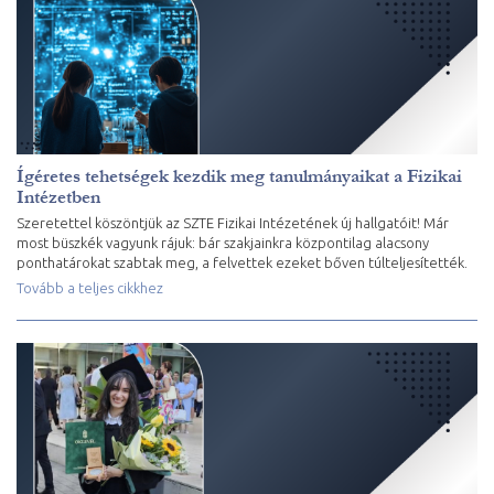
Ígéretes tehetségek kezdik meg tanulmányaikat a Fizikai
Intézetben
Szeretettel köszöntjük az SZTE Fizikai Intézetének új hallgatóit! Már
most büszkék vagyunk rájuk: bár szakjainkra központilag alacsony
ponthatárokat szabtak meg, a felvettek ezeket bőven túlteljesítették.
Tovább a teljes cikkhez