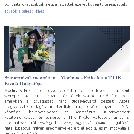
ponthatárokat szabtak meg, a felvettek ezeket bőven túlteljesítették.
Tovább a teljes cikkhez
Szupernóvák nyomában – Mochnács Erika lett a TTIK
Kiváló Hallgatója
Mochnács Erika három évvel ezelőtt még másodéves hallgatóként
szerepelt az SZTE Fizikai Intézetének szakbemutató
filmjében
,
amelyben a csillagászat iránti tudásvágyáról beszélt. Azóta
megszerezte csillagász mesterdiplomáját, felvételt nyert a PhD-
képzésre, bekapcsolódott az Asztrofizikai Kutatócsoport
kutatómunkájába, és elnyerte a TTIK Kiváló Hallgatója címet is.
Interjúnkban arról beszélgettünk vele, hogyan vált kíváncsi hallgatóból
fiatal kutatóvá, milyen eredményeket ért el eddig, és mi motiválja a
tudományos pályán.