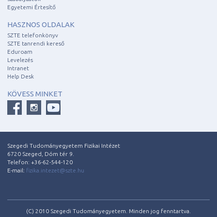
Egyetemi Értesítő
HASZNOS OLDALAK
SZTE telefonkönyv
SZTE tanrendi kereső
Eduroam
Levelezés
Intranet
Help Desk
KÖVESS MINKET
Szegedi Tudományegyetem Fizikai Intézet
6720 Szeged, Dóm tér 9.
Telefon: +36-62-544-120
E-mail:
fizika.intezet@szte.hu
(C) 2010 Szegedi Tudományegyetem. Minden jog fenntartva.