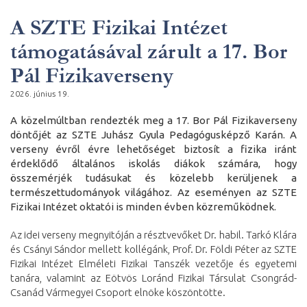
A SZTE Fizikai Intézet
támogatásával zárult a 17. Bor
Pál Fizikaverseny
2026. június 19.
A közelmúltban rendezték meg a 17. Bor Pál Fizikaverseny
döntőjét az SZTE Juhász Gyula Pedagógusképző Karán. A
verseny évről évre lehetőséget biztosít a fizika iránt
érdeklődő általános iskolás diákok számára, hogy
összemérjék tudásukat és közelebb kerüljenek a
természettudományok világához. Az eseményen az SZTE
Fizikai Intézet oktatói is minden évben közreműködnek.
Az idei verseny megnyitóján a résztvevőket Dr. habil. Tarkó Klára
és Csányi Sándor mellett kollégánk, Prof. Dr. Földi Péter az SZTE
Fizikai Intézet Elméleti Fizikai Tanszék vezetője és egyetemi
tanára, valamint az Eötvös Loránd Fizikai Társulat Csongrád-
Csanád Vármegyei Csoport elnöke köszöntötte.