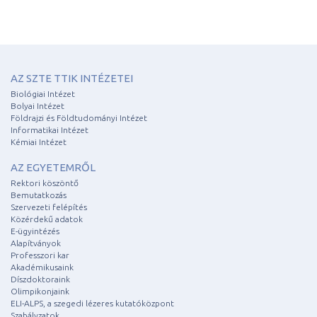
AZ SZTE TTIK INTÉZETEI
Biológiai Intézet
Bolyai Intézet
Földrajzi és Földtudományi Intézet
Informatikai Intézet
Kémiai Intézet
AZ EGYETEMRŐL
Rektori köszöntő
Bemutatkozás
Szervezeti felépítés
Közérdekű adatok
E-ügyintézés
Alapítványok
Professzori kar
Akadémikusaink
Díszdoktoraink
Olimpikonjaink
ELI-ALPS, a szegedi lézeres kutatóközpont
Szabályzatok