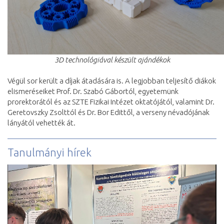
3D technológiával készült ajándékok
Végül sor került a díjak átadására is. A legjobban teljesítő diákok
elismeréseiket Prof. Dr. Szabó Gábortól, egyetemünk
prorektorától és az SZTE Fizikai Intézet oktatójától, valamint Dr.
Geretovszky Zsolttól és Dr. Bor Edittől, a verseny névadójának
lányától vehették át.
Tanulmányi hírek