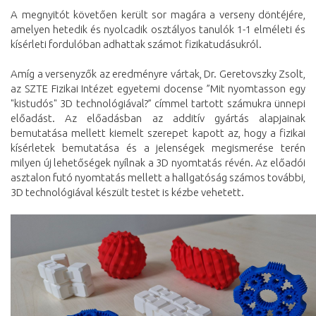
A megnyitót követően került sor magára a verseny döntéjére,
amelyen hetedik és nyolcadik osztályos tanulók 1-1 elméleti és
kísérleti fordulóban adhattak számot fizikatudásukról.
Amíg a versenyzők az eredményre vártak, Dr. Geretovszky Zsolt,
az SZTE Fizikai Intézet egyetemi docense ”Mit nyomtasson egy
"kistudós" 3D technológiával?” címmel tartott számukra ünnepi
előadást. Az előadásban az additív gyártás alapjainak
bemutatása mellett kiemelt szerepet kapott az, hogy a fizikai
kísérletek bemutatása és a jelenségek megismerése terén
milyen új lehetőségek nyílnak a 3D nyomtatás révén. Az előadói
asztalon futó nyomtatás mellett a hallgatóság számos további,
3D technológiával készült testet is kézbe vehetett.