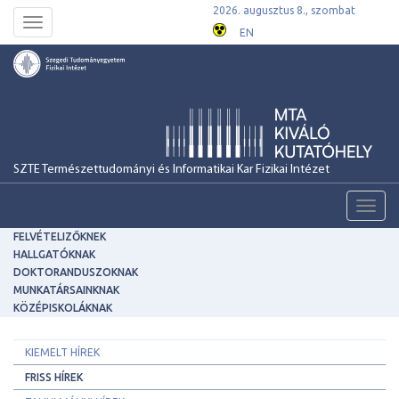
2026. augusztus 8., szombat
Toggle
EN
navigation
SZTE Természettudományi és Informatikai Kar Fizikai Intézet
Toggl
navig
FELVÉTELIZŐKNEK
HALLGATÓKNAK
DOKTORANDUSZOKNAK
MUNKATÁRSAINKNAK
KÖZÉPISKOLÁKNAK
KIEMELT HÍREK
FRISS HÍREK