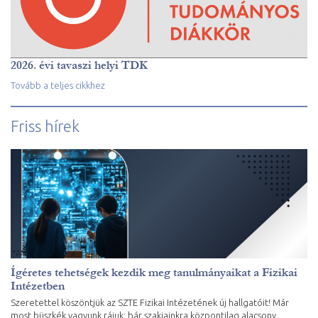
2026. évi tavaszi helyi TDK
Tovább a teljes cikkhez
Friss hírek
Ígéretes tehetségek kezdik meg tanulmányaikat a Fizikai
Intézetben
Szeretettel köszöntjük az SZTE Fizikai Intézetének új hallgatóit! Már
most büszkék vagyunk rájuk: bár szakjainkra központilag alacsony