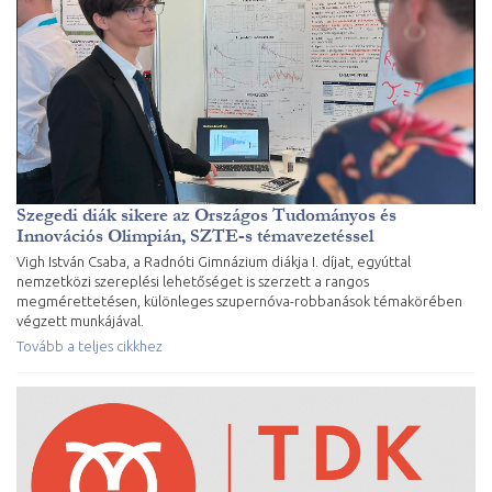
Szegedi diák sikere az Országos Tudományos és
Innovációs Olimpián, SZTE-s témavezetéssel
Vigh István Csaba, a Radnóti Gimnázium diákja I. díjat, egyúttal
nemzetközi szereplési lehetőséget is szerzett a rangos
megmérettetésen, különleges szupernóva-robbanások témakörében
végzett munkájával.
Tovább a teljes cikkhez