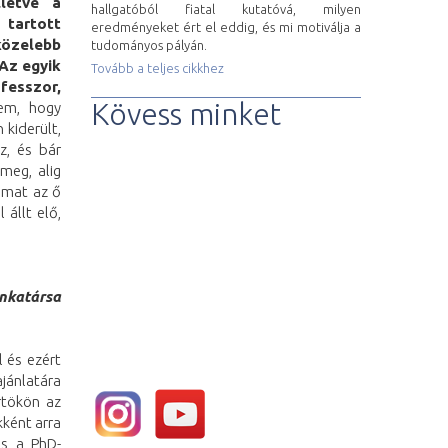
lletve a
hallgatóból fiatal kutatóvá, milyen
tartott
eredményeket ért el eddig, és mi motiválja a
közelebb
tudományos pályán.
 Az egyik
Tovább a teljes cikkhez
ofesszor,
Kövess minket
em, hogy
kiderült,
z, és bár
meg, alig
ámat az ő
 állt elő,
nkatársa
 és ezért
ánlatára
rtökön az
kként arra
és a PhD-