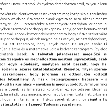
xfort a Harry Potterből, és gyakran ábrándoztam arról, milyen jó len
i.
kosként ide jelentkeztem és itt kezdtem meg középiskolai tanulmány
 évben az akkori fizikatanárunknak egyáltalán nem sikerült megsze
 tárgyat. Sőt… Szerencsénkre a tizenegyedik osztályban Steingart Já
lyében szenzációs pedagógust kaptunk. Lenyűgözött bennünket tud
tságával. Többek között neki köszönhetem, hogy a fizika szakot vál
szuper pedagógus, akinek nagyon hálás vagyok, az osztályfőnökö
, aki azt tanácsolta, hogy legyek tanár. De milyen tanár? 
műen a fizika és a matematika volt a kedvenc tantárgyam, így eld
zikatanár leszek.
A felvételi jelentkezést megelőző n
tem Szegedre és meghallgattam mostani ügyvezetőnk, Sza
zor egyik előadását, amelyben arról beszélt, hogy h
 építeni a lézeres kutatóintézetet. Kiemelte, milyen szere
i szakemberek, hogy jóformán az otthonukba költöz
iós létesítmény. A másik megjegyzésének hatására – m
lküli fizikus nincs – anyukám is megnyugodott.
Bármilyen furcs
lesz a gyerek (az ismeretségi körünkben ez egy teljesen idegen 
t), ha mindig lesz munkája, akkor nagy baj nem történhet. Ekkor ér
, hogy nem tanár, hanem fizikus szeretnék lenni, így
végül a fi
 választottam a Szegedi Tudományegyetemen.