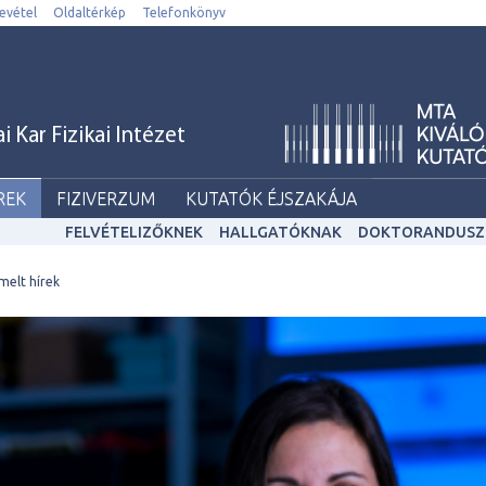
evétel
Oldaltérkép
Telefonkönyv
Kar Fizikai Intézet
REK
FIZIVERZUM
KUTATÓK ÉJSZAKÁJA
FELVÉTELIZŐKNEK
HALLGATÓKNAK
DOKTORANDUSZ
melt hírek