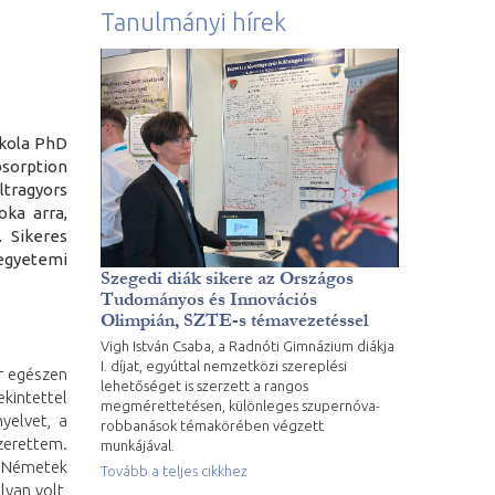
Tanulmányi hírek
skola PhD
sorption
ltragyors
ka arra,
. Sikeres
 egyetemi
Szegedi diák sikere az Országos
Tudományos és Innovációs
Olimpián, SZTE-s témavezetéssel
Vigh István Csaba, a Radnóti Gimnázium diákja
I. díjat, egyúttal nemzetközi szereplési
ár egészen
lehetőséget is szerzett a rangos
kintettel
megmérettetésen, különleges szupernóva-
yelvet, a
robbanások témakörében végzett
zerettem.
munkájával.
i Németek
Tovább a teljes cikkhez
yan volt,