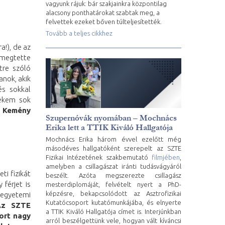
vagyunk rájuk: bár szakjainkra központilag
alacsony ponthatárokat szabtak meg, a
felvettek ezeket bőven túlteljesítették.
Tovább a teljes cikkhez
a!), de az
 megtette
tre szóló
anok, akik
és sokkal
nekem sok
.
Kemény
Szupernóvák nyomában – Mochnács
Erika lett a TTIK Kiváló Hallgatója
Mochnács Erika három évvel ezelőtt még
másodéves hallgatóként szerepelt az SZTE
Fizikai Intézetének szakbemutató
filmjében
,
amelyben a csillagászat iránti tudásvágyáról
ti fizikát
beszélt. Azóta megszerezte csillagász
 férjet is
mesterdiplomáját, felvételt nyert a PhD-
képzésre, bekapcsolódott az Asztrofizikai
egyetemi
Kutatócsoport kutatómunkájába, és elnyerte
Az SZTE
a TTIK Kiváló Hallgatója címet is. Interjúnkban
ort nagy
arról beszélgettünk vele, hogyan vált kíváncsi