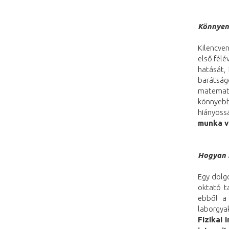
Könnyen 
Kilencven
első fél
hatását,
barátságo
matemati
könnyebb
hiányoss
munka vo
Hogyan k
Egy dolgo
oktató ta
ebből a
laborgy
Fizikai