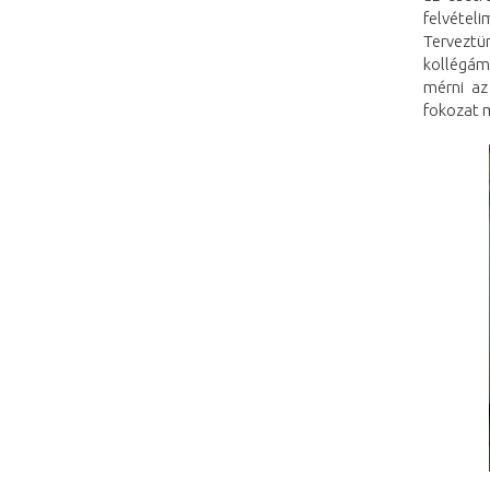
felvétel
Terveztü
kollégámm
mérni az
fokozat m