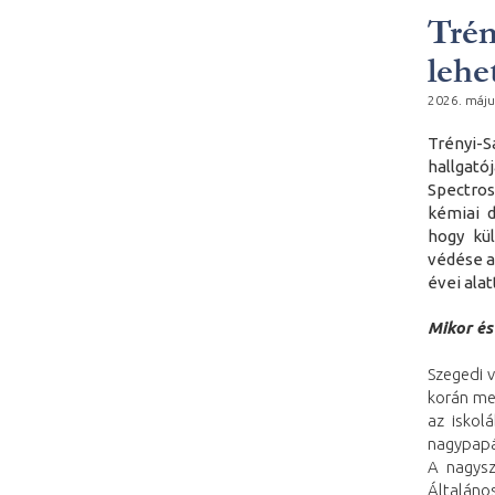
Trén
lehe
2026. máju
Trényi-S
hallgat
Spectros
kémiai 
hogy kül
védése a
évei alat
Mikor és
Szegedi v
korán me
az iskol
nagypapá
A nagysz
Általáno