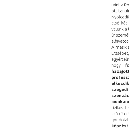
mint a Ro
ott tanuln
Nyolcadi
első két
velünk a
úr szemé
elhivatot
A másik 
Erzsébet
egyértel
hogy fi
hazajöt
profess
elkezdik
szeged
szenzác
munkané
fizikus 
számítot
gondolat
képzést