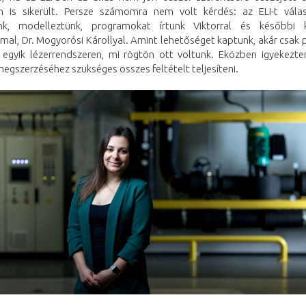
im is sikerült. Persze számomra nem volt kérdés: az ELI-t vála
nk, modelleztünk, programokat írtunk Viktorral és későbbi 
al, Dr. Mogyorósi Károllyal. Amint lehetőséget kaptunk, akár csak p
 egyik lézerrendszeren, mi rögtön ott voltunk. Eközben igyekezt
egszerzéséhez szükséges összes feltételt teljesíteni.