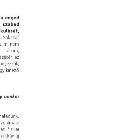
ba enged
k szabad
kulását,
.
Sokszor
de mi nem
s. Látom,
szatér az
nnyezzük,
gy kinéző
gy amikor
haladunk.
izgalmas:
n fizikai
ritkán új