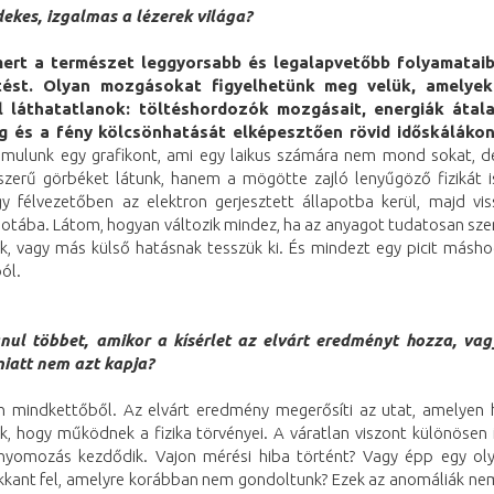
dekes, izgalmas a lézerek világa?
mert a természet leggyorsabb és legalapvetőbb folyamatai
tést. Olyan mozgásokat figyelhetünk meg velük, amelye
 láthatatlanok: töltéshordozók mozgásait,
energiák átala
g és a fény kölcsönhatását elképesztően rövid időskálákon
ámulunk egy grafikont, ami egy laikus számára nem mond sokat, 
szerű görbéket látunk, hanem a mögötte zajló lenyűgöző fizikát i
y félvezetőben az elektron gerjesztett állapotba kerül, majd vis
potába. Látom, hogyan változik mindez, ha az anyagot tudatosan sze
ük, vagy más külső hatásnak tesszük ki. És mindezt egy picit másho
ól.
nul többet, amikor a kísérlet az elvárt eredményt hozza, va
iatt nem azt kapja?
n mindkettőből. Az elvárt eredmény megerősíti az utat, amelyen 
ük, hogy működnek a fizika törvényei. A váratlan viszont különösen 
 nyomozás kezdődik. Vajon mérési hiba történt? Vagy épp egy olya
kkant fel, amelyre korábban nem gondoltunk? Ezek az anomáliák nem 