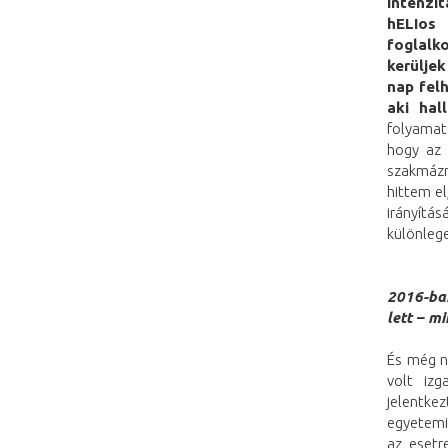
intenzi
hELIos
foglalk
kerüljek
nap felh
aki hal
folyamat
hogy az 
szakmázn
hittem e
irányítás
különlege
2016-ba
lett – m
És még n
volt iz
jelentke
egyetemi 
az esetr