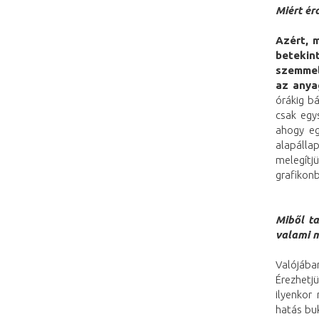
Miért ér
Azért, 
betekin
szemmel
az anya
órákig b
csak egy
ahogy eg
alapálla
melegítj
grafikonb
Miből ta
valami m
Valójába
Érezhetj
ilyenkor
hatás bu