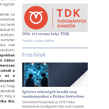
ne egyszer
aimat. Az
rettetnie
nos tanár
ásával és
2026. évi tavaszi helyi TDK
asztottam.
m, Kemmer
Tovább a teljes cikkhez
Ekkor már
öntöttem,
Friss hírek
apokban
bó Gábor
amarosan
ncsések a
ik ez a
iszerint
a is, hogy
szakmának
Ígéretes tehetségek kezdik meg
tanulmányaikat a Fizikai Intézetben
ett meg a
zika BSc
Szeretettel köszöntjük az SZTE Fizikai
Intézetének új hallgatóit! Már most büszkék