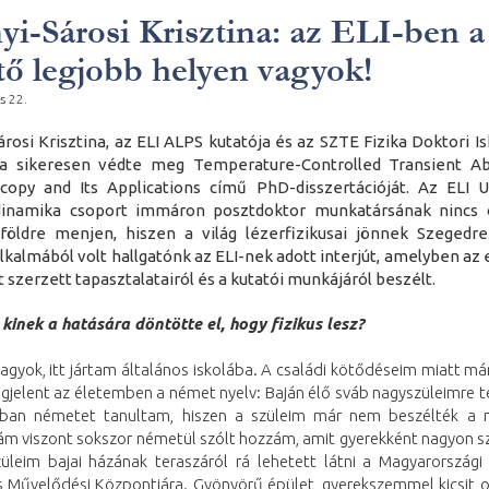
yi-Sárosi Krisztina: az ELI-ben a
tő legjobb helyen vagyok!
s 22.
árosi Krisztina, az ELI ALPS kutatója és az SZTE Fizika Doktori I
ója sikeresen védte meg Temperature-Controlled Transient Ab
copy and Its Applications című PhD-disszertációját. Az ELI U
dinamika csoport immáron posztdoktor munkatársának nincs o
földre menjen, hiszen a világ lézerfizikusai jönnek Szegedre
lkalmából volt hallgatónk az ELI-nek adott interjút, amelyben az
t szerzett tapasztalatairól és a kutatói munkájáról beszélt.
 kinek a hatására döntötte el, hogy fizikus lesz?
agyok, itt jártam általános iskolába. A családi kötődéseim miatt m
gjelent az életemben a német nyelv: Baján élő sváb nagyszüleimre te
ában németet tanultam, hiszen a szüleim már nem beszélték a n
m viszont sokszor németül szólt hozzám, amit gyerekként nagyon s
üleim bajai házának teraszáról rá lehetett látni a Magyarország
s Művelődési Központjára. Gyönyörű épület, gyerekszemmel kicsit ol