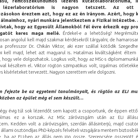
tású, femtoszekundumos lézeres kutatólaboratóriuma, i
 lézerlaboratórium is nagyon tetszett. Az ott 
ozásokon éreztem azt, hogy ez az én irányom. Azért, hogy 
 álmaimhoz, nyári munkára jelentkeztem a Fizikai Intézetbe.
ívtak, hogy az Egyesült Államokból fél évre érkezik egy pr
lgatót keres maga mellé.
Érdekel-e a lehetőség? Megrémült
osan angolul kell majd szakmai kérdésekről tárgyalni, de hamarosan 
a professzor Dr. Chikán Viktor, aki ezer szállal kötődik Szegedhe
i kell majd, lehet azt magyarul is. Hatalmas kiváltságként éltem 
l, hogy vele dolgozhatok. Logikus volt, hogy az MSc-s diplomamunk
ával készítem el. Viktor rögtön szimpatikus volt, izgalmas ötletekkel
s kísérleteket tervezett. Nagyon szerettem vele dolgozni.
n fejezte be az egyetemi tanulmányait, és rögtön az ELI mu
iközben az épület még el sem készült…
égy évig túl sok lézeridőt sem kapott a csoportunk, de éppen ettől
galmas ez a korszak. Az MSc záróvizsgám után az ELI állásaj
ztem. Kedden volt a záróvizsgám, szerdán állásinterjú, majd csütö
állami ösztöndíjas PhD-képzés felvételi vizsgájára mentem biztosíté
e, ha az ELI-ben az állás nem jön össze. Szerencsére összejött 