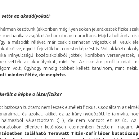
vette az akadályokat?
hárman kezdtünk (akkoriban még ilyen sokan jelentkeztek fizika szakr
évi mechanika vizsgák után harmincan maradtunk. Majd a hullámtan is
 így a második félévet már csak tizenhatan végeztük el. Velük éle
kat kötve, együtt fejeztük be a mesterképzést is. Voltak köztünk oly
ka irányultságú középiskolából jöttek, korábban versenyeztek, 
en vették az akadályokat, mint én. Az iskolám profilja miatt 
ágom volt, úgyhogy mindig többet kellett tanulnom, mint nekik
lt minden félév, de megérte.
erült a képbe a lézerfizika?
t biztosan tudtam: nem leszek elméleti fizikus. Csodáltam az elméle
náraimat, és azokat, akiket ez az irány nyűgözött le (annyira, hogy
 halmazból választottam :) ), de nem vonzott ez az út. Az 
akorlatokon ellenben különösen elememben éreztem magam.
 Intézetben található Terawatt Titán-Zafír lézer kutatócsop