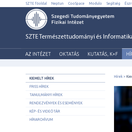
SZTE főoldal
Neptun
CooSpace
Modulo
Segítség
Észr
SZTE Természettudományi és Informatikai 
AZ INTÉZET
OKTATÁS
KUTATÁS, K+F
HÍ
Hírek
Kie
KIEMELT HÍREK
FRISS HÍREK
TANULMÁNYI HÍREK
RENDEZVÉNYEK ÉS ESEMÉNYEK
KÉP- ÉS VIDEÓTÁR
HÍRARCHÍVUM