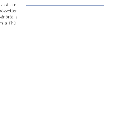
sztottam.
közvetlen
ár órát is
em a PhD-