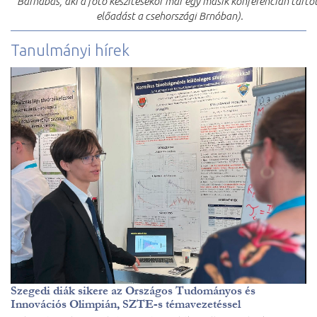
Barnabás, aki a fotó készítésekor már egy másik konferencián tarto
előadást a csehországi Brnóban).
Tanulmányi hírek
Szegedi diák sikere az Országos Tudományos és
Innovációs Olimpián, SZTE-s témavezetéssel