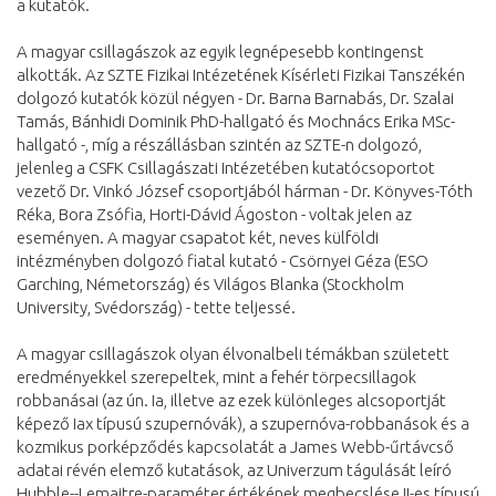
a kutatók.
A magyar csillagászok az egyik legnépesebb kontingenst
alkották. Az SZTE Fizikai Intézetének Kísérleti Fizikai Tanszékén
dolgozó kutatók közül négyen - Dr. Barna Barnabás, Dr. Szalai
Tamás, Bánhidi Dominik PhD-hallgató és Mochnács Erika MSc-
hallgató -, míg a részállásban szintén az SZTE-n dolgozó,
jelenleg a CSFK Csillagászati Intézetében kutatócsoportot
vezető Dr. Vinkó József csoportjából hárman - Dr. Könyves-Tóth
Réka, Bora Zsófia, Horti-Dávid Ágoston - voltak jelen az
eseményen. A magyar csapatot két, neves külföldi
intézményben dolgozó fiatal kutató - Csörnyei Géza (ESO
Garching, Németország) és Világos Blanka (Stockholm
University, Svédország) - tette teljessé.
A magyar csillagászok olyan élvonalbeli témákban született
eredményekkel szerepeltek, mint a fehér törpecsillagok
robbanásai (az ún. Ia, illetve az ezek különleges alcsoportját
képező Iax típusú szupernóvák), a szupernóva-robbanások és a
kozmikus porképződés kapcsolatát a James Webb-űrtávcső
adatai révén elemző kutatások, az Univerzum tágulását leíró
Hubble--Lemaitre-paraméter értékének megbecslése II-es típusú