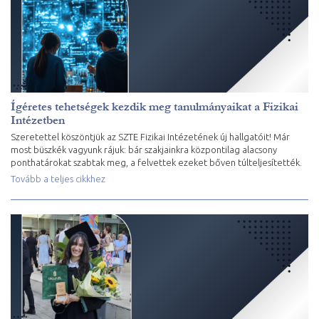
Ígéretes tehetségek kezdik meg tanulmányaikat a Fizikai
Intézetben
Szeretettel köszöntjük az SZTE Fizikai Intézetének új hallgatóit! Már
most büszkék vagyunk rájuk: bár szakjainkra központilag alacsony
ponthatárokat szabtak meg, a felvettek ezeket bőven túlteljesítették.
Tovább a teljes cikkhez