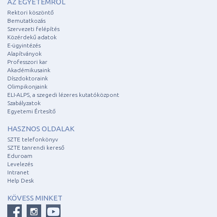
AZ EGYETEMRŐL
Rektori köszöntő
Bemutatkozás
Szervezeti felépítés
Közérdekű adatok
E-ügyintézés
Alapítványok
Professzori kar
Akadémikusaink
Díszdoktoraink
Olimpikonjaink
ELI-ALPS, a szegedi lézeres kutatóközpont
Szabályzatok
Egyetemi Értesítő
HASZNOS OLDALAK
SZTE telefonkönyv
SZTE tanrendi kereső
Eduroam
Levelezés
Intranet
Help Desk
KÖVESS MINKET