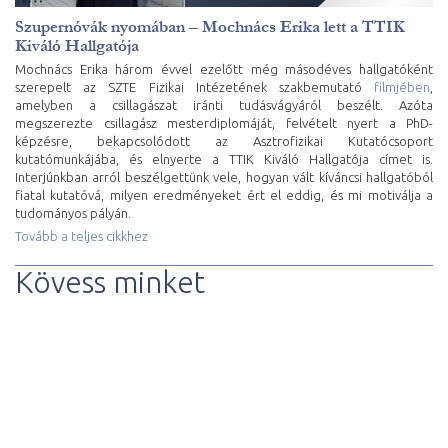
Szupernóvák nyomában – Mochnács Erika lett a TTIK
Kiváló Hallgatója
Mochnács Erika három évvel ezelőtt még másodéves hallgatóként
szerepelt az SZTE Fizikai Intézetének szakbemutató
filmjében
,
amelyben a csillagászat iránti tudásvágyáról beszélt. Azóta
megszerezte csillagász mesterdiplomáját, felvételt nyert a PhD-
képzésre, bekapcsolódott az Asztrofizikai Kutatócsoport
kutatómunkájába, és elnyerte a TTIK Kiváló Hallgatója címet is.
Interjúnkban arról beszélgettünk vele, hogyan vált kíváncsi hallgatóból
fiatal kutatóvá, milyen eredményeket ért el eddig, és mi motiválja a
tudományos pályán.
Tovább a teljes cikkhez
Kövess minket