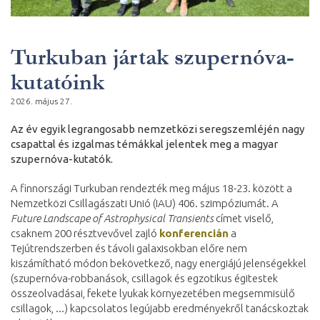
Turkuban jártak szupernóva-
kutatóink
2026. május 27.
Az év egyik legrangosabb nemzetközi seregszemléjén nagy
csapattal és izgalmas témákkal jelentek meg a magyar
szupernóva-kutatók.
A finnországi Turkuban rendezték meg május 18-23. között a
Nemzetközi Csillagászati Unió (IAU) 406. szimpóziumát. A
Future Landscape of Astrophysical Transients
címet viselő,
csaknem 200 résztvevővel zajló
konferencián
a
Tejútrendszerben és távoli galaxisokban előre nem
kiszámítható módon bekövetkező, nagy energiájú jelenségekkel
(szupernóva-robbanások, csillagok és egzotikus égitestek
összeolvadásai, fekete lyukak környezetében megsemmisülő
csillagok, ...) kapcsolatos legújabb eredményekről tanácskoztak