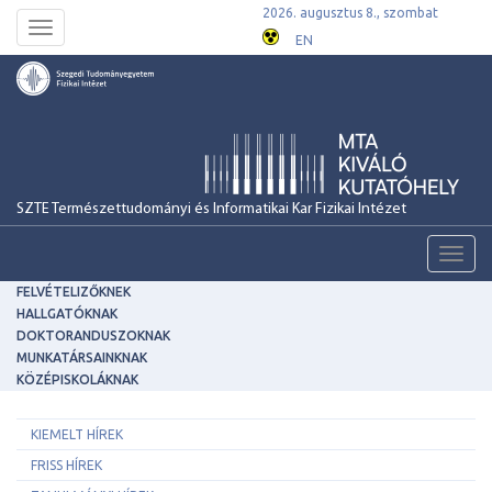
2026. augusztus 8., szombat
Toggle
EN
navigation
SZTE Természettudományi és Informatikai Kar Fizikai Intézet
Toggl
navig
FELVÉTELIZŐKNEK
HALLGATÓKNAK
DOKTORANDUSZOKNAK
MUNKATÁRSAINKNAK
KÖZÉPISKOLÁKNAK
KIEMELT HÍREK
FRISS HÍREK