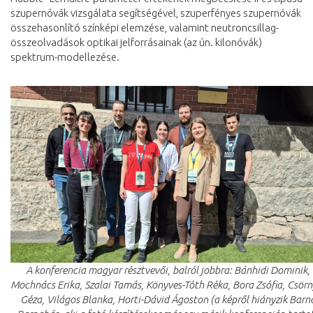
szupernóvák vizsgálata segítségével, szuperfényes szupernóvák
összehasonlító színképi elemzése, valamint neutroncsillag-
összeolvadások optikai jelforrásainak (az ún. kilonóvák)
spektrum-modellezése.
A konferencia magyar résztvevői, balról jobbra: Bánhidi Dominik,
Mochnács Erika, Szalai Tamás, Könyves-Tóth Réka, Bora Zsófia, Csörn
Géza, Világos Blanka, Horti-Dávid Ágoston (a képről hiányzik Barn