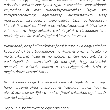
erősödése: kutatócsoportjaink egyre szorosabban kapcsolódnak
egymáshoz és más tudományterületekhez, legyen szó
környezetvédelemről, egészségügyi alkalmazásokról vagy
mesterséges intelligencia bevonásáról. Ezzel párhuzamosan
kiemelt figyelmet fordítunk a nemzetközi kapcsolatok bővítésére,
valamint arra, hogy kutatási eredményeink a társadalom és a
gazdaság számára is kézzelfogható hasznot hozzanak.
Kiemelendő, hogy hallgatóink és fiatal kutatóink is nagy számban
kapcsolódnak be a tudományos munkába, és érnek el figyelemre
méltó sikereket hazai és nemzetközi szinten egyaránt. Az ő
eredményeik és elismeréseik jól mutatják, hogy Intézetünk
nemcsak a kutatás, hanem a tehetséggondozás terén is
meghatározó szerepet tölt be.
Bízunk benne, hogy kiadványunk nemcsak tájékoztatást nyújt,
hanem inspirációként is szolgál, és hozzájárul ahhoz, hogy az
olvasó közelebb kerüljön a modern fizikai kutatások izgalmas és
sokszínű világához.
Hopp Béla, intézetvezető egyetemi tanár