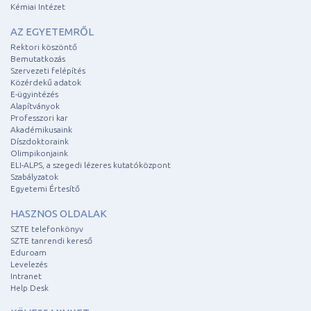
Kémiai Intézet
AZ EGYETEMRŐL
Rektori köszöntő
Bemutatkozás
Szervezeti felépítés
Közérdekű adatok
E-ügyintézés
Alapítványok
Professzori kar
Akadémikusaink
Díszdoktoraink
Olimpikonjaink
ELI-ALPS, a szegedi lézeres kutatóközpont
Szabályzatok
Egyetemi Értesítő
HASZNOS OLDALAK
SZTE telefonkönyv
SZTE tanrendi kereső
Eduroam
Levelezés
Intranet
Help Desk