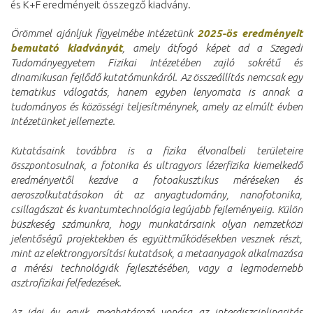
és K+F eredményeit összegző kiadvány.
Örömmel ajánljuk figyelmébe Intézetünk
2025-ös eredményeit
bemutató kiadványát
, amely átfogó képet ad a Szegedi
Tudományegyetem Fizikai Intézetében zajló sokrétű és
dinamikusan fejlődő kutatómunkáról. Az összeállítás nemcsak egy
tematikus válogatás, hanem egyben lenyomata is annak a
tudományos és közösségi teljesítménynek, amely az elmúlt évben
Intézetünket jellemezte.
Kutatásaink továbbra is a fizika élvonalbeli területeire
összpontosulnak, a fotonika és ultragyors lézerfizika kiemelkedő
eredményeitől kezdve a fotoakusztikus méréseken és
aeroszolkutatásokon át az anyagtudomány, nanofotonika,
csillagászat és kvantumtechnológia legújabb fejleményeiig. Külön
büszkeség számunkra, hogy munkatársaink olyan nemzetközi
jelentőségű projektekben és együttműködésekben vesznek részt,
mint az elektrongyorsítási kutatások, a metaanyagok alkalmazása
a mérési technológiák fejlesztésében, vagy a legmodernebb
asztrofizikai felfedezések.
Az idei év egyik meghatározó vonása az interdiszciplinaritás