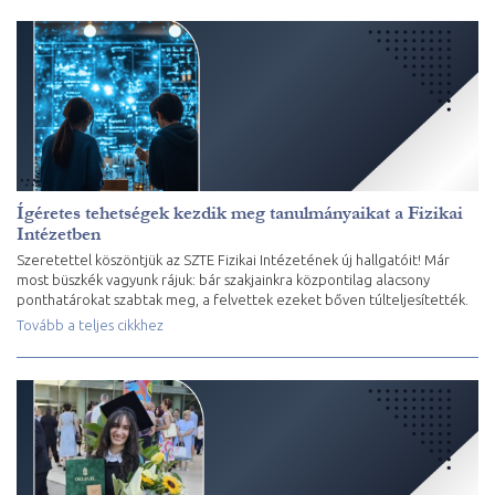
Ígéretes tehetségek kezdik meg tanulmányaikat a Fizikai
Intézetben
Szeretettel köszöntjük az SZTE Fizikai Intézetének új hallgatóit! Már
most büszkék vagyunk rájuk: bár szakjainkra központilag alacsony
ponthatárokat szabtak meg, a felvettek ezeket bőven túlteljesítették.
Tovább a teljes cikkhez