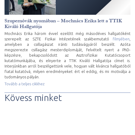
Szupernóvák nyomában – Mochnács Erika lett a TTIK
Kiváló Hallgatója
Mochnács Erika három évvel ezelőtt még másodéves hallgatóként
szerepelt az SZTE Fizikai Intézetének szakbemutató
filmjében
,
amelyben a csillagászat iránti tudásvágyáról beszélt. Azóta
megszerezte csillagász mesterdiplomáját, felvételt nyert a PhD-
képzésre, bekapcsolódott az Asztrofizikai Kutatócsoport
kutatómunkájába, és elnyerte a TTIK Kiváló Hallgatója címet is.
Interjúnkban arról beszélgettünk vele, hogyan vált kíváncsi hallgatóból
fiatal kutatóvá, milyen eredményeket ért el eddig, és mi motiválja a
tudományos pályán.
Tovább a teljes cikkhez
Kövess minket