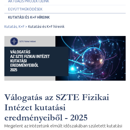
AKTUÁLIS PROJEKTJEINK
EGYÜTTMŰKÖDÉSEK
KUTATÁSI ÉS K+F HÍREINK
Kutatás, K+F
Kutatási és K+F híreink
Válogatás az SZTE Fizikai
Intézet kutatási
eredményeiből - 2025
Megjelent az Intézetünk elmúlt időszakában született kutatási