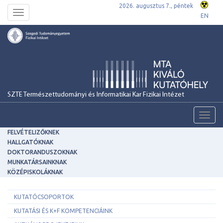
2026. augusztus 7., péntek
Toggle
EN
navigation
SZTE Természettudományi és Informatikai Kar Fizikai Intézet
Toggl
navig
FELVÉTELIZŐKNEK
HALLGATÓKNAK
DOKTORANDUSZOKNAK
MUNKATÁRSAINKNAK
KÖZÉPISKOLÁKNAK
KUTATÓCSOPORTOK
KUTATÁSI ÉS K+F KOMPETENCIÁINK