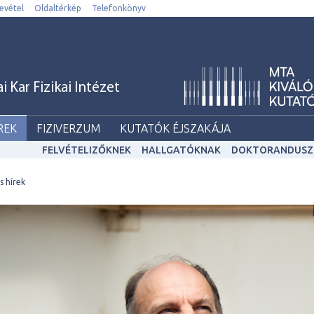
evétel
Oldaltérkép
Telefonkönyv
Kar Fizikai Intézet
REK
FIZIVERZUM
KUTATÓK ÉJSZAKÁJA
FELVÉTELIZŐKNEK
HALLGATÓKNAK
DOKTORANDUSZ
ss hírek