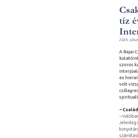
Csak
tíz 
Inte
2026. júliu
A Bajai 
kutatóin
szoros k
interjúa
es hiera
volt vizs
csillagr
spiritua
–
Család
–
Valóban 
Jelenleg 
könyvtáro
számítást