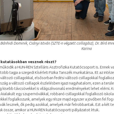
 Bánhidi Dominik, Csányi István (SZTE-n végzett csillagász), Dr. Bíró Im
Karina
 kutatásokban vesznek részt?
űködik a HUN-REN Sztelláris Asztrofizika Kutatócsoport is. Ennek v
 több tagja a szegedi Kísérleti Fizika Tanszék munkatársa. Itt az intéz
változó csillagokkal, elsősorban fedési változó csillagokkal foglalkoz
zág a változó csillagok észlelésben igazi nagyhatalom, ezen a terül
g kisebb távcsövekkel is világszínvonalú eredményeket lehet elérni. 
kialakult egy szupernóvákkal, robbanó csillagokkal foglalkozó iskola
kkel foglalkozunk, amelyek egy része majd egyszer a jövőben fel fog
ák lesznek, ők pedig azokkal, amelyek már felrobbantak. Ezt a két te
k össze, amikor a HUN-REN kutatócsoporti pályázatot írtuk.