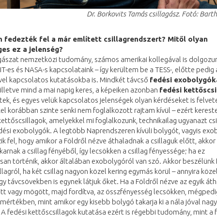
Dr. Borkovits Tamás csillagász. Fotó: Bart
 fedezték fel a már említett csillagrendszert? Mitől olyan
ges ez a jelenség?
agászat nemzetközi tudomány, számos amerikai kollegával is dolgozu
T-es és NASA-s kapcsolataink – így kerültem be a TESS-, előtte pedig 
vel kapcsolatos kutatásokba is. Mindkét távcső
fedési exobolygók
 illetve mind a mai napig keres, a képeiken azonban
fedési kettőscs
ek, és egyes velük kapcsolatos jelenségek olyan kérdéseket is felvet
l korábban szinte senki nem foglalkozott rajtam kívül – ezért kerest
kettőscsillagok, amelyekkel mi foglalkozunk, technikailag ugyanazt csi
dési exobolygók. A legtöbb Naprendszeren kívüli bolygót, vagyis exo
ik fel, hogy amikor a Földről nézve áthaladnak a csillaguk előtt, akkor 
akarnak a csillag fényéből, így lecsökken a csillag fényessége; ha ez
san történik, akkor általában exobolygóról van szó. Akkor beszélünk 
llagról, ha két csillag nagyon közel kering egymás körül – annyira köze
y távcsövekben is egynek látjuk őket. Ha a Földről nézve az egyik áth
tt vagy mögött, majd fordítva, az összfényesség lecsökken, mégpedig
értékben, mint amikor egy kisebb bolygó takarja ki a nála jóval na
. A fedési kettőscsillagok kutatása ezért is régebbi tudomány, mint a 