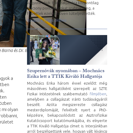
vagyunk rájuk: bár szakjainkra központilag
alacsony ponthatárokat szabtak meg, a
felvettek ezeket bőven túlteljesítették.
Tovább a teljes cikkhez
re Barna és Dr. Borkovits Tamás. Fotó: Bartha
Szupernóvák nyomában – Mochnács
Erika lett a TTIK Kiváló Hallgatója
agyok a
Mochnács Erika három évvel ezelőtt még
etben
másodéves hallgatóként szerepelt az SZTE
ik.
Fizikai Intézetének szakbemutató
filmjében
,
eten
amelyben a csillagászat iránti tudásvágyáról
Közben
beszélt. Azóta megszerezte csillagász
: mi olyan
mesterdiplomáját, felvételt nyert a PhD-
képzésre, bekapcsolódott az Asztrofizikai
 robbanni,
Kutatócsoport kutatómunkájába, és elnyerte
rületet
a TTIK Kiváló Hallgatója címet is. Interjúnkban
arról beszélgettünk vele, hogyan vált kíváncsi