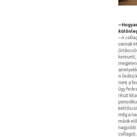
–
Hogyan
különle
–
A csill
vannak MI
űrtávcső
keresett,
megjelent
amelyekke
A fedési 
mint a fe
úgy fedez
részt kit
periodiku
kettőscsi
még a nag
másik elő
nagyobb m
csillagot