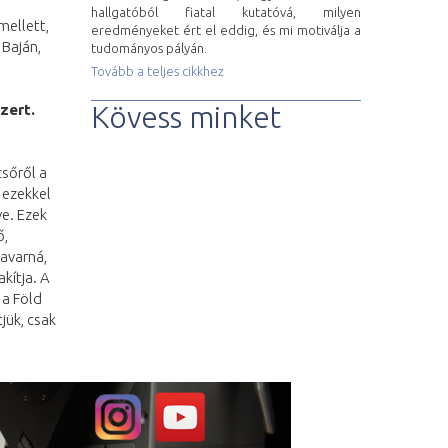
hallgatóból fiatal kutatóvá, milyen
mellett,
eredményeket ért el eddig, és mi motiválja a
 Baján,
tudományos pályán.
Tovább a teljes cikkhez
Kövess minket
zert.
ó
sőről a
 ezekkel
e. Ezek
ő,
zavarná,
kítja. A
 a Föld
jük, csak