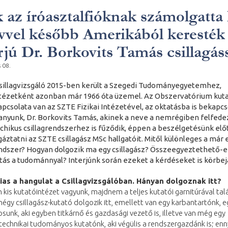
 az íróasztalfióknak számolgatta 
évvel később Amerikából keresték
rjú Dr. Borkovits Tamás csillagás
s 08.
Csillagvizsgáló 2015-ben került a Szegedi Tudományegyetemhez,
tézetként azonban már 1966 óta üzemel. Az Obszervatórium kut
apcsolata van az SZTE Fizikai Intézetével, az oktatásba is bekapc
lanyunk, Dr. Borkovits Tamás, akinek a neve a nemrégiben felfede
rchikus csillagrendszerhez is fűződik, éppen a beszélgetésünk elő
gáztatni az SZTE csillagász MSc hallgatóit. Mitől különleges a már 
endszer? Hogyan dolgozik ma egy csillagász? Összeegyeztethető-e
litás a tudománnyal? Interjúnk során ezeket a kérdéseket is körbej
ias a hangulat a Csillagvizsgálóban. Hányan dolgoznak itt?
kis kutatóintézet vagyunk, majdnem a teljes kutatói garnitúrával tal
négy csillagász-kutató dolgozik itt, emellett van egy karbantartónk, e
sunk, aki egyben titkárnő és gazdasági vezető is, illetve van még egy
echnikai tudományos kutatónk, aki végülis a rendszergazdánk is; enn