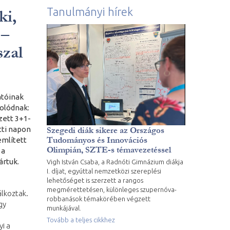
Tanulmányi hírek
ki,
 –
szal
atóinak
solódnak:
zett 3+1-
tti napon
Szegedi diák sikere az Országos
Tudományos és Innovációs
említett
Olimpián, SZTE-s témavezetéssel
 a
ártuk.
Vigh István Csaba, a Radnóti Gimnázium diákja
I. díjat, egyúttal nemzetközi szereplési
lehetőséget is szerzett a rangos
megmérettetésen, különleges szupernóva-
álkoztak.
robbanások témakörében végzett
gy
munkájával.
Tovább a teljes cikkhez
yi a