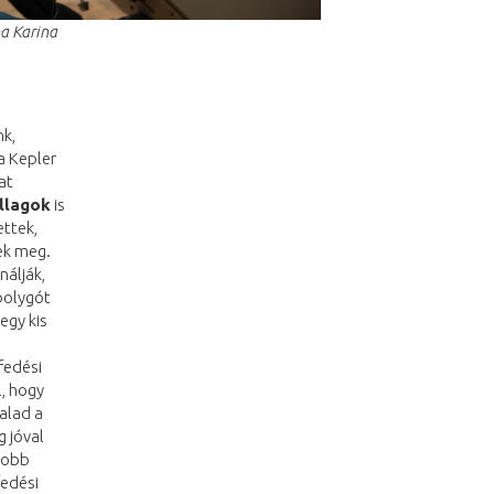
ha Karina
nk,
a Kepler
at
illagok
is
ettek,
ek meg.
nálják,
bolygót
egy kis
fedési
l, hogy
alad a
 jóval
gyobb
fedési