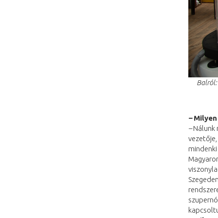
Balról:
–
Milyen
–
Nálunk m
vezetője,
mindenki 
Magyarors
viszonyla
Szegeden 
rendszere
szupernóv
kapcsoltu