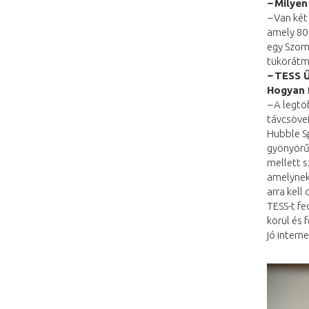
–
Milyen
–
Van két 
amely 80 
egy Szom
tükörátm
–
TESS Ű
Hogyan 
–
A legtöb
távcsöve
Hubble S
gyönyörű
mellett s
amelynek 
arra kell
TESS-t fe
körül és 
jó intern