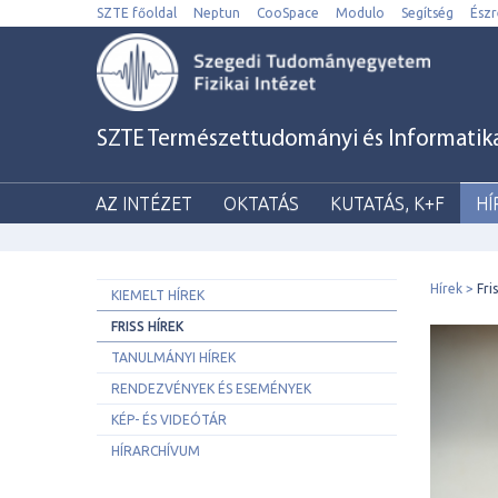
SZTE főoldal
Neptun
CooSpace
Modulo
Segítség
Észr
SZTE Természettudományi és Informatikai 
AZ INTÉZET
OKTATÁS
KUTATÁS, K+F
HÍ
Hírek
Fri
KIEMELT HÍREK
FRISS HÍREK
TANULMÁNYI HÍREK
RENDEZVÉNYEK ÉS ESEMÉNYEK
KÉP- ÉS VIDEÓTÁR
HÍRARCHÍVUM