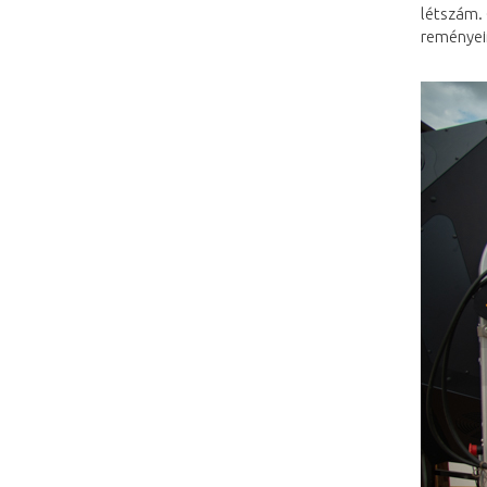
létszám. 
reményein