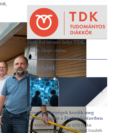
nik,
2026. évi tavaszi helyi TDK
Tovább a teljes cikkhez
Friss hírek
Ígéretes tehetségek kezdik meg
tanulmányaikat a Fizikai Intézetben
Szeretettel köszöntjük az SZTE Fizikai
Intézetének új hallgatóit! Már most büszkék