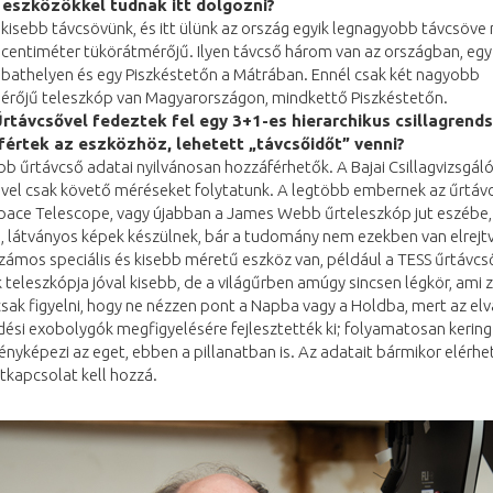
 eszközökkel tudnak itt dolgozni?
kisebb távcsövünk, és itt ülünk az ország egyik legnagyobb távcsöve 
centiméter tükörátmérőjű. Ilyen távcső három van az országban, egy
bathelyen és egy Piszkéstetőn a Mátrában. Ennél csak két nagyobb
érőjű teleszkóp van Magyarországon, mindkettő Piszkéstetőn.
rtávcsővel fedeztek fel egy 3+1-es hierarchikus csillagrends
fértek az eszközhöz, lehetett „távcsőidőt” venni?
b űrtávcső adatai nyilvánosan hozzáférhetők. A Bajai Csillagvizsgál
ivel csak követő méréseket folytatunk. A legtöbb embernek az űrtávc
pace Telescope, vagy újabban a James Webb űrteleszkóp jut eszébe,
, látványos képek készülnek, bár a tudomány nem ezekben van elrejtv
zámos speciális és kisebb méretű eszköz van, például a TESS űrtávcs
teleszkópja jóval kisebb, de a világűrben amúgy sincsen légkör, ami 
 csak figyelni, hogy ne nézzen pont a Napba vagy a Holdba, mert az elva
dési exobolygók megfigyelésére fejlesztették ki; folyamatosan kering
fényképezi az eget, ebben a pillanatban is. Az adatait bármikor elérhet
etkapcsolat kell hozzá.