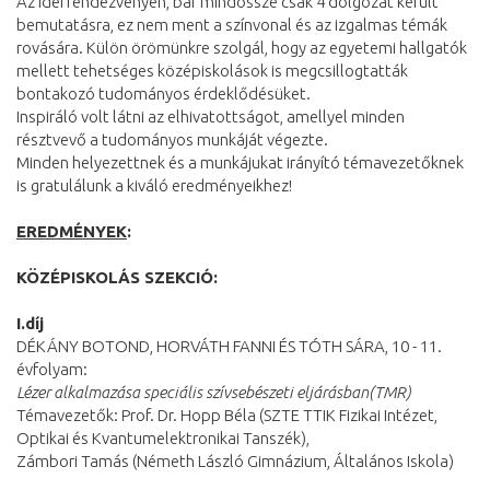
Az idei rendezvényen, bár mindössze csak 4 dolgozat került
bemutatásra, ez nem ment a színvonal és az izgalmas témák
rovására. Külön örömünkre szolgál, hogy az egyetemi hallgatók
mellett tehetséges középiskolások is megcsillogtatták
bontakozó tudományos érdeklődésüket.
Inspiráló volt látni az elhivatottságot, amellyel minden
résztvevő a tudományos munkáját végezte.
Minden helyezettnek és a munkájukat irányító témavezetőknek
is gratulálunk a kiváló eredményeikhez!
EREDMÉNYEK
:
KÖZÉPISKOLÁS SZEKCIÓ:
I.díj
DÉKÁNY BOTOND, HORVÁTH FANNI ÉS TÓTH SÁRA, 10 - 11.
évfolyam:
Lézer alkalmazása speciális szívsebészeti eljárásban(TMR)
Témavezetők: Prof. Dr. Hopp Béla (SZTE TTIK Fizikai Intézet,
Optikai és Kvantumelektronikai Tanszék),
Zámbori Tamás (Németh László Gimnázium, Általános Iskola)