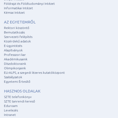
Földrajzi és Földtudományi Intézet
Informatikai Intézet
Kémiai Intézet
AZ EGYETEMRŐL
Rektori köszöntő
Bemutatkozás
Szervezeti felépítés
Közérdekű adatok
E-ügyintézés
Alapítványok
Professzori kar
Akadémikusaink
Díszdoktoraink
Olimpikonjaink
ELI-ALPS, a szegedi lézeres kutatóközpont
Szabályzatok
Egyetemi Értesítő
HASZNOS OLDALAK
SZTE telefonkönyv
SZTE tanrendi kereső
Eduroam
Levelezés
Intranet