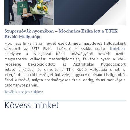
Szupernóvák nyomában – Mochnács Erika lett a TTIK
Kiváló Hallgatója
Mochnács Erika három évvel ezelőtt még másodéves hallgatóként
szerepelt az SZTE Fizikai Intézetének szakbemutató
filmjében
,
amelyben a csillagászat iránti tudásvágyáról beszélt. Azóta
megszerezte csillagász mesterdiplomáját, felvételt nyert a PhD-
képzésre, bekapcsolódott az Asztrofizikai Kutatócsoport
kutatómunkájába, és elnyerte a TTIK Kiváló Hallgatója címet is.
Interjúnkban arról beszélgettünk vele, hogyan vált kíváncsi hallgatóból
fiatal kutatóvá, milyen eredményeket ért el eddig, és mi motiválja a
tudományos pályán.
Tovább a teljes cikkhez
Kövess minket