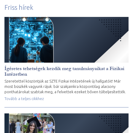
Friss hírek
Ígéretes tehetségek kezdik meg tanulmányaikat a Fizikai
Intézetben
Szeretettel köszöntjük az SZTE Fizikai Intézetének új hallgatóit! Már
most büszkék vagyunk rájuk: bár szakjainkra központilag alacsony
ponthatárokat szabtak meg, a felvettek ezeket bőven túlteljesítették.
Tovább a teljes cikkhez