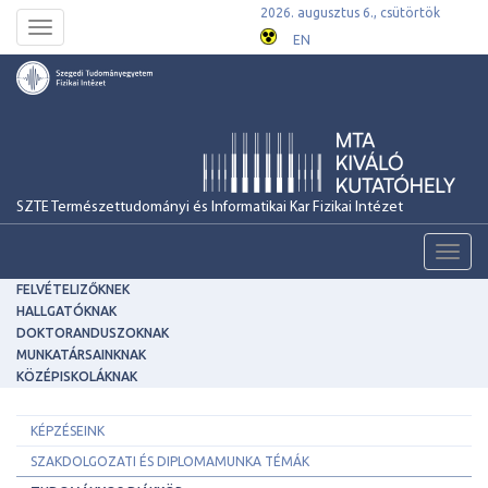
2026. augusztus 6., csütörtök
Toggle
EN
navigation
SZTE Természettudományi és Informatikai Kar Fizikai Intézet
Toggl
navig
FELVÉTELIZŐKNEK
HALLGATÓKNAK
DOKTORANDUSZOKNAK
MUNKATÁRSAINKNAK
KÖZÉPISKOLÁKNAK
KÉPZÉSEINK
SZAKDOLGOZATI ÉS DIPLOMAMUNKA TÉMÁK