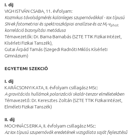
I. díj
VIGH ISTVÁN CSABA, 11. évfolyam:
Kozmikus távolságmérés különleges szupernóvákkal - Iax típusú
SN-ek fotometriai és spektroszkópiai analízise és az M
-v
r
phot
korreláció bizonyítási metódusa
Témavezetők: Dr. Barna Barnabás (SZTE TTIK Fizikai Intézet,
Kísérleti Fizikai Tanszék),
Gutai Árpád Tamás (Szegedi Radnóti Miklós Kísérleti
Gimnázium)
EGYETEMI SZEKCIÓ
I. díj
KARÁCSONYI KATA, II. évfolyam csillagász MSc:
A gravitációs hullámok polarizációi skalár-tenzor elméletekben
Témavezető: Dr. Keresztes Zoltán (SZTE TTIK Fizikai Intézet,
Elméleti Fizikai Tanszék)
II. díj
MOCHNÁCS ERIKA, II. évfolyam csillagász MSc:
Az Iax típusú szupernóvák eredetének vizsgálata saját fejlesztésű