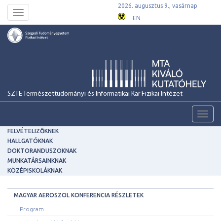
2026. augusztus 9., vasárnap
Toggle
EN
navigation
SZTE Természettudományi és Informatikai Kar Fizikai Intézet
Toggl
navig
FELVÉTELIZŐKNEK
HALLGATÓKNAK
DOKTORANDUSZOKNAK
MUNKATÁRSAINKNAK
KÖZÉPISKOLÁKNAK
MAGYAR AEROSZOL KONFERENCIA RÉSZLETEK
Program