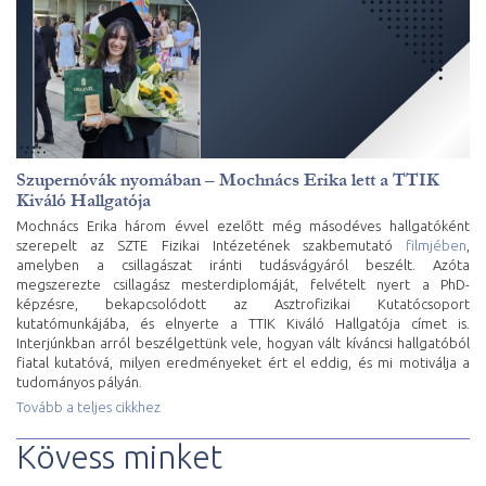
Szupernóvák nyomában – Mochnács Erika lett a TTIK
Kiváló Hallgatója
Mochnács Erika három évvel ezelőtt még másodéves hallgatóként
szerepelt az SZTE Fizikai Intézetének szakbemutató
filmjében
,
amelyben a csillagászat iránti tudásvágyáról beszélt. Azóta
megszerezte csillagász mesterdiplomáját, felvételt nyert a PhD-
képzésre, bekapcsolódott az Asztrofizikai Kutatócsoport
kutatómunkájába, és elnyerte a TTIK Kiváló Hallgatója címet is.
Interjúnkban arról beszélgettünk vele, hogyan vált kíváncsi hallgatóból
fiatal kutatóvá, milyen eredményeket ért el eddig, és mi motiválja a
tudományos pályán.
Tovább a teljes cikkhez
Kövess minket