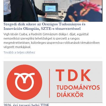
Szegedi diák sikere az Országos Tudományos és
Innovációs Olimpián, SZTE-s témavezetéssel
Vigh István Csaba, a Radnóti Gimnázium diákja I. díjat, egyúttal
nemzetközi szereplési lehetőséget is szerzett a rangos
megmérettetésen, különleges szupernóva-robbanások témakörében
végzett munkájával.
Tovább a teljes cikkhez
2026. évi tavaszi helyi TDK