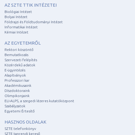
AZ SZTE TTIK INTÉZETEI
Biológiai Intézet
Bolyai Intézet
Földrajzi és Földtudományi Intézet
Informatikai Intézet
Kémiai Intézet
AZ EGYETEMRŐL
Rektori köszöntő
Bemutatkozás
Szervezeti felépítés
Közérdekű adatok
E-ügyintézés
Alapítványok
Professzori kar
Akadémikusaink
Díszdoktoraink
Olimpikonjaink
ELI-ALPS, a szegedi lézeres kutatóközpont
Szabályzatok
Egyetemi Értesítő
HASZNOS OLDALAK
SZTE telefonkönyv
SZTE tanrendi kereső