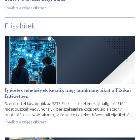
Tovább a teljes cikkhez
Friss hírek
Ígéretes tehetségek kezdik meg tanulmányaikat a Fizikai
Intézetben
Szeretettel köszöntjük az SZTE Fizikai Intézetének új hallgatóit! Már
most büszkék vagyunk rájuk: bár szakjainkra központilag alacsony
ponthatárokat szabtak meg, a felvettek ezeket bőven túlteljesítették.
Tovább a teljes cikkhez