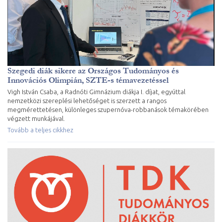
Szegedi diák sikere az Országos Tudományos és
Innovációs Olimpián, SZTE-s témavezetéssel
Vigh István Csaba, a Radnóti Gimnázium diákja I. díjat, egyúttal
nemzetközi szereplési lehetőséget is szerzett a rangos
megmérettetésen, különleges szupernóva-robbanások témakörében
végzett munkájával.
Tovább a teljes cikkhez