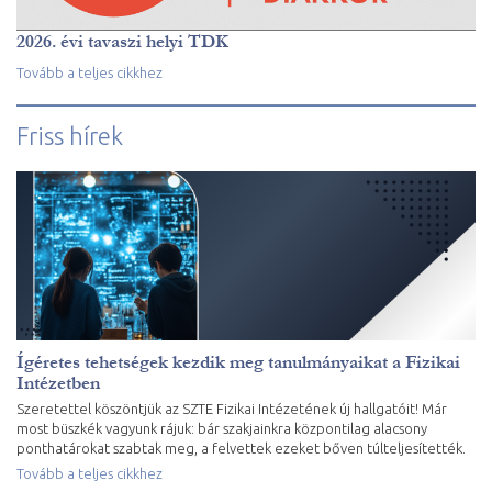
2026. évi tavaszi helyi TDK
Tovább a teljes cikkhez
Friss hírek
Ígéretes tehetségek kezdik meg tanulmányaikat a Fizikai
Intézetben
Szeretettel köszöntjük az SZTE Fizikai Intézetének új hallgatóit! Már
most büszkék vagyunk rájuk: bár szakjainkra központilag alacsony
ponthatárokat szabtak meg, a felvettek ezeket bőven túlteljesítették.
Tovább a teljes cikkhez