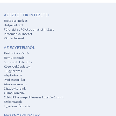
AZ SZTE TTIK INTÉZETEI
Biológiai Intézet
Bolyai Intézet
Földrajzi és Földtudományi Intézet
Informatikai Intézet
Kémiai Intézet
AZ EGYETEMRŐL
Rektori köszöntő
Bemutatkozás
Szervezeti felépítés
Közérdekű adatok
E-ügyintézés
Alapítványok
Professzori kar
Akadémikusaink
Díszdoktoraink
Olimpikonjaink
ELI-ALPS, a szegedi lézeres kutatóközpont
Szabályzatok
Egyetemi Értesítő
HASZNOS OLDALAK