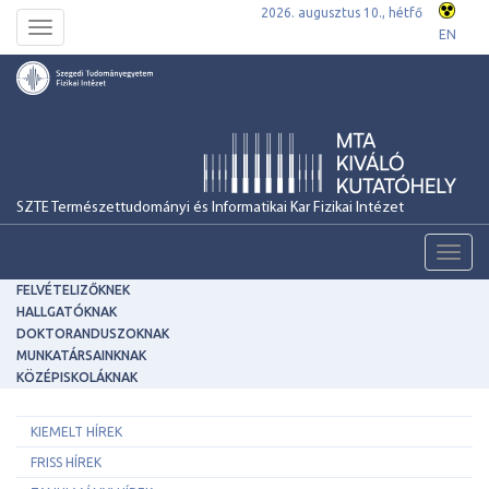
2026. augusztus 10., hétfő
Toggle
EN
navigation
SZTE Természettudományi és Informatikai Kar Fizikai Intézet
Toggl
navig
FELVÉTELIZŐKNEK
HALLGATÓKNAK
DOKTORANDUSZOKNAK
MUNKATÁRSAINKNAK
KÖZÉPISKOLÁKNAK
KIEMELT HÍREK
FRISS HÍREK