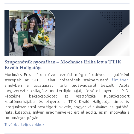
Szupernóvák nyomában – Mochnács Erika lett a TTIK
Kiváló Hallgatója
Mochnács Erika három évvel ezelőtt még másodéves hallgatóként
szerepelt az SZTE Fizikai Intézetének szakbemutató
filmjében
,
amelyben a csillagászat iránti tudásvágyáról beszélt. Azóta
megszerezte csillagász mesterdiplomáját, felvételt nyert a PhD-
képzésre, bekapcsolódott az Asztrofizikai Kutatócsoport
kutatómunkájába, és elnyerte a TTIK Kiváló Hallgatója címet is.
Interjúnkban arról beszélgettünk vele, hogyan vált kíváncsi hallgatóból
fiatal kutatóvá, milyen eredményeket ért el eddig, és mi motiválja a
tudományos pályán.
Tovább a teljes cikkhez