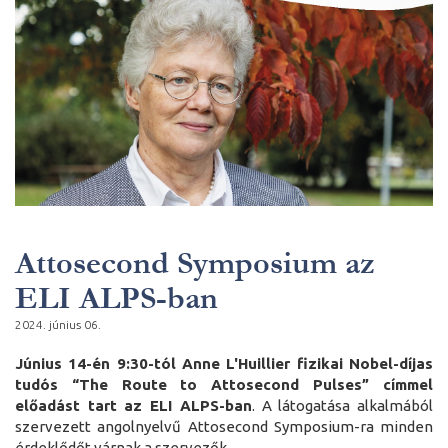
Attosecond Symposium az
ELI ALPS-ban
2024. június 06.
Június 14-én 9:30-tól Anne L'Huillier fizikai Nobel-díjas
tudós “The Route to Attosecond Pulses” címmel
előadást tart az ELI ALPS-ban
. A látogatása alkalmából
szervezett angolnyelvű Attosecond Symposium-ra minden
érdeklődőt várnak a szervezők.