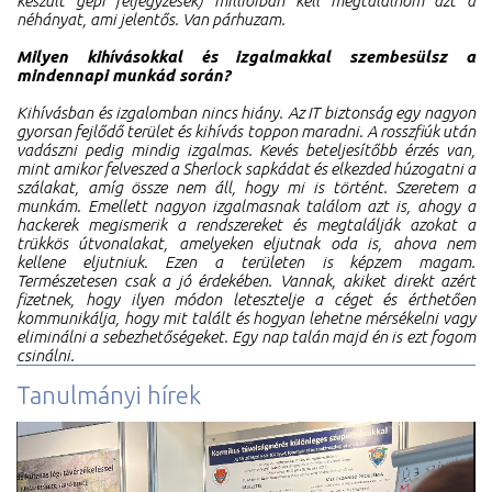
készült gépi feljegyzések) millióiban kell megtalálnom azt a
néhányat, ami jelentős. Van párhuzam.
Milyen kihívásokkal és izgalmakkal szembesülsz a
mindennapi munkád során?
Kihívásban és izgalomban nincs hiány. Az IT biztonság egy nagyon
gyorsan fejlődő terület és kihívás toppon maradni. A rosszfiúk után
vadászni pedig mindig izgalmas. Kevés beteljesítőbb érzés van,
mint amikor felveszed a Sherlock sapkádat és elkezded húzogatni a
szálakat, amíg össze nem áll, hogy mi is történt. Szeretem a
munkám. Emellett nagyon izgalmasnak találom azt is, ahogy a
hackerek megismerik a rendszereket és megtalálják azokat a
trükkös útvonalakat, amelyeken eljutnak oda is, ahova nem
kellene eljutniuk. Ezen a területen is képzem magam.
Természetesen csak a jó érdekében. Vannak, akiket direkt azért
fizetnek, hogy ilyen módon letesztelje a céget és érthetően
kommunikálja, hogy mit talált és hogyan lehetne mérsékelni vagy
eliminálni a sebezhetőségeket. Egy nap talán majd én is ezt fogom
csinálni.
Tanulmányi hírek