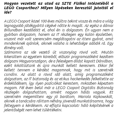
Hogyan vezetett az utad az SZTE Fizikai Intézetéből a
LEGO Csoporthoz? Milyen lépéseken keresztül jutottál el
ide?
A LEGO Csoport közel 100 éves múltra tekint vissza és mára a világ
legnagyobb játékgyártó cégévé nőtte ki magát. Az egész a dániai
Billundban kezdődött el, ahol én is dolgozom. Én ugyan nem a
gyárban dolgozom, hanem az IT részlegen egy külön épületben,
viszont már volt szerencsém meglátogatni az itteni gyárat, amit
mindenkinek ajánlok, akinek valaha is lehetősége adódik rá. Egy
élmény volt.
Számomra az ide vezető út viszonylag rövid volt. Miután
kikerültem az egyetem köreiből, először programozóként kezdtem
dolgozni Magyarországon, de a feleségem állást kapott Dániában,
ezért kiköltöztünk és újra munkát kellett keresnem. Ekkor fel
kellett tennem a kérdést magamnak, hogy mit is szeretnék
csinálni. Az alatt a rövid idő alatt, amíg programozóként
dolgoztam, az IT biztonság és az etikus hackerkedés felkeltette az
érdeklődésem, így ilyen pozíciókat kerestem, miközben képeztem
magam. Fél éven belül már a LEGO Csoport Digitális Biztonság
részlegén dolgozhattam, amiért nagyon hálás vagyok. Itt
szeretném megemlíteni egy jó barátom, Mariola Kajkowskát,
akinek a tanácsára ráírtam néhány jövendő munkatársamra, hogy
feltegyem a kérdéseim. Az effajta kapcsolati háló kiépítésének a
jelentőségét nem lehet túlértékelni.