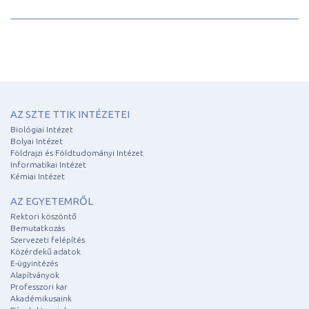
AZ SZTE TTIK INTÉZETEI
Biológiai Intézet
Bolyai Intézet
Földrajzi és Földtudományi Intézet
Informatikai Intézet
Kémiai Intézet
AZ EGYETEMRŐL
Rektori köszöntő
Bemutatkozás
Szervezeti felépítés
Közérdekű adatok
E-ügyintézés
Alapítványok
Professzori kar
Akadémikusaink