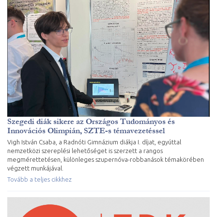
Szegedi diák sikere az Országos Tudományos és
Innovációs Olimpián, SZTE-s témavezetéssel
Vigh István Csaba, a Radnóti Gimnázium diákja I. díjat, egyúttal
nemzetközi szereplési lehetőséget is szerzett a rangos
megmérettetésen, különleges szupernóva-robbanások témakörében
végzett munkájával.
Tovább a teljes cikkhez