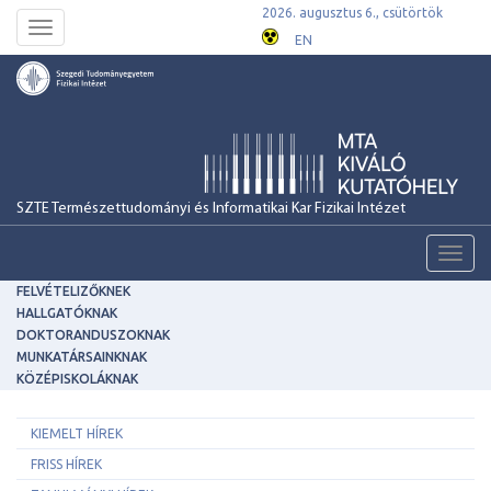
2026. augusztus 6., csütörtök
Toggle
EN
navigation
SZTE Természettudományi és Informatikai Kar Fizikai Intézet
Toggl
navig
FELVÉTELIZŐKNEK
HALLGATÓKNAK
DOKTORANDUSZOKNAK
MUNKATÁRSAINKNAK
KÖZÉPISKOLÁKNAK
KIEMELT HÍREK
FRISS HÍREK