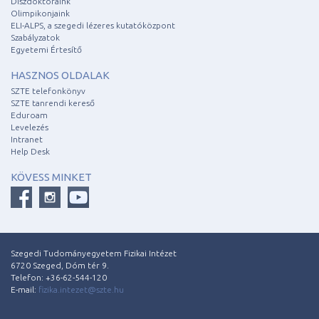
Díszdoktoraink
Olimpikonjaink
ELI-ALPS, a szegedi lézeres kutatóközpont
Szabályzatok
Egyetemi Értesítő
HASZNOS OLDALAK
SZTE telefonkönyv
SZTE tanrendi kereső
Eduroam
Levelezés
Intranet
Help Desk
KÖVESS MINKET
Szegedi Tudományegyetem Fizikai Intézet
6720 Szeged, Dóm tér 9.
Telefon: +36-62-544-120
E-mail:
fizika.intezet@szte.hu