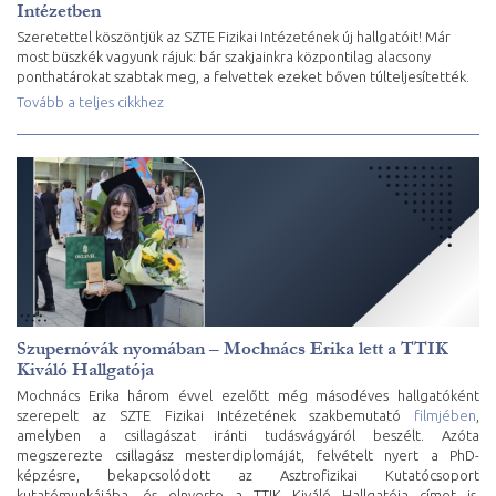
Intézetben
Szeretettel köszöntjük az SZTE Fizikai Intézetének új hallgatóit! Már
most büszkék vagyunk rájuk: bár szakjainkra központilag alacsony
ponthatárokat szabtak meg, a felvettek ezeket bőven túlteljesítették.
Tovább a teljes cikkhez
Szupernóvák nyomában – Mochnács Erika lett a TTIK
Kiváló Hallgatója
Mochnács Erika három évvel ezelőtt még másodéves hallgatóként
szerepelt az SZTE Fizikai Intézetének szakbemutató
filmjében
,
amelyben a csillagászat iránti tudásvágyáról beszélt. Azóta
megszerezte csillagász mesterdiplomáját, felvételt nyert a PhD-
képzésre, bekapcsolódott az Asztrofizikai Kutatócsoport
kutatómunkájába, és elnyerte a TTIK Kiváló Hallgatója címet is.