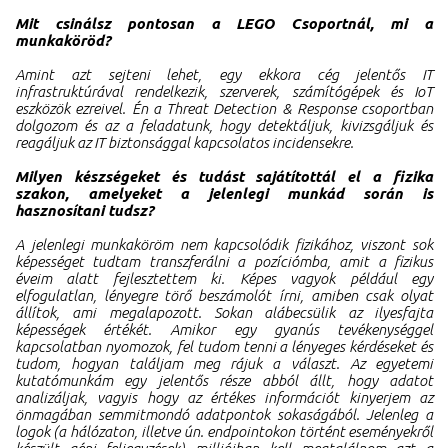
Mit csinálsz pontosan a LEGO Csoportnál, mi a
munkaköröd?
Amint azt sejteni lehet, egy ekkora cég jelentős IT
infrastruktúrával rendelkezik, szerverek, számítógépek és IoT
eszközök ezreivel. Én a Threat Detection & Response csoportban
dolgozom és az a feladatunk, hogy detektáljuk, kivizsgáljuk és
reagáljuk az IT biztonsággal kapcsolatos incidensekre.
Milyen készségeket és tudást sajátítottál el a fizika
szakon, amelyeket a jelenlegi munkád során is
hasznosítani tudsz?
A jelenlegi munkaköröm nem kapcsolódik fizikához, viszont sok
képességet tudtam transzferálni a pozíciómba, amit a fizikus
éveim alatt fejlesztettem ki. Képes vagyok például egy
elfogulatlan, lényegre törő beszámolót írni, amiben csak olyat
állítok, ami megalapozott. Sokan alábecsülik az ilyesfajta
képességek értékét. Amikor egy gyanús tevékenységgel
kapcsolatban nyomozok, fel tudom tenni a lényeges kérdéseket és
tudom, hogyan találjam meg rájuk a választ. Az egyetemi
kutatómunkám egy jelentős része abból állt, hogy adatot
analizáljak, vagyis hogy az értékes információt kinyerjem az
önmagában semmitmondó adatpontok sokaságából. Jelenleg a
logok (a hálózaton, illetve ún. endpointokon történt eseményekről