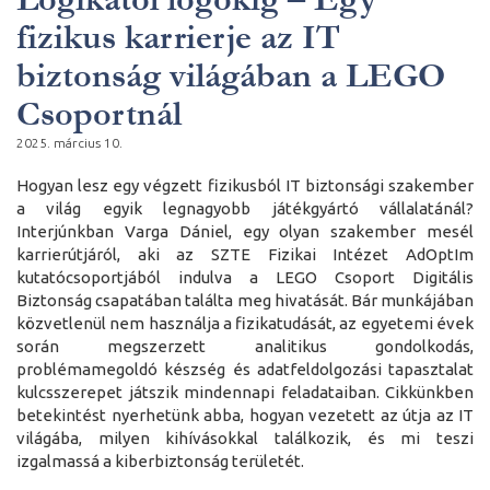
fizikus karrierje az IT
biztonság világában a LEGO
Csoportnál
2025. március 10.
Hogyan lesz egy végzett fizikusból IT biztonsági szakember
a világ egyik legnagyobb játékgyártó vállalatánál?
Interjúnkban Varga Dániel, egy olyan szakember mesél
karrierútjáról, aki az SZTE Fizikai Intézet AdOptIm
kutatócsoportjából indulva a LEGO Csoport Digitális
Biztonság csapatában találta meg hivatását. Bár munkájában
közvetlenül nem használja a fizikatudását, az egyetemi évek
során megszerzett analitikus gondolkodás,
problémamegoldó készség és adatfeldolgozási tapasztalat
kulcsszerepet játszik mindennapi feladataiban. Cikkünkben
betekintést nyerhetünk abba, hogyan vezetett az útja az IT
világába, milyen kihívásokkal találkozik, és mi teszi
izgalmassá a kiberbiztonság területét.