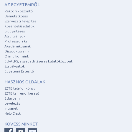
AZ EGYETEMRŐL
Rektori köszöntő
Bemutatkozás
Szervezeti felépítés
Közérdekű adatok
E-ügyintézés
Alapítványok
Professzori kar
Akadémikusaink
Díszdoktoraink
Olimpikonjaink
ELI-ALPS, a szegedi lézeres kutatóközpont
Szabályzatok
Egyetemi Értesítő
HASZNOS OLDALAK
SZTE telefonkönyv
SZTE tanrendi kereső
Eduroam
Levelezés
Intranet
Help Desk
KÖVESS MINKET