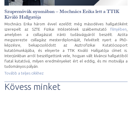
Szupernóvák nyomában – Mochnács Erika lett a TTIK
Kiváló Hallgatója
Mochnács Erika három évvel ezelőtt még másodéves hallgatóként
szerepelt az SZTE Fizikai Intézetének szakbemutató
filmjében
,
amelyben a csillagászat iránti tudásvágyáról beszélt. Azóta
megszerezte csillagász mesterdiplomáját, felvételt nyert a PhD-
képzésre, bekapcsolódott az Asztrofizikai Kutatócsoport
kutatómunkájába, és elnyerte a TTIK Kiváló Hallgatója címet is.
Interjúnkban arról beszélgettünk vele, hogyan vált kíváncsi hallgatóból
fiatal kutatóvá, milyen eredményeket ért el eddig, és mi motiválja a
tudományos pályán.
Tovább a teljes cikkhez
Kövess minket