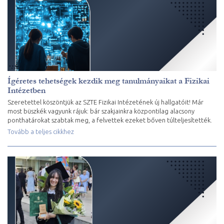
Ígéretes tehetségek kezdik meg tanulmányaikat a Fizikai
Intézetben
Szeretettel köszöntjük az SZTE Fizikai Intézetének új hallgatóit! Már
most büszkék vagyunk rájuk: bár szakjainkra központilag alacsony
ponthatárokat szabtak meg, a felvettek ezeket bőven túlteljesítették.
Tovább a teljes cikkhez