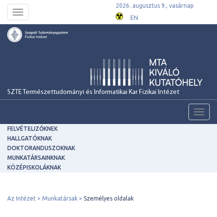
2026. augusztus 9., vasárnap
Toggle
EN
navigation
SZTE Természettudományi és Informatikai Kar Fizikai Intézet
Toggl
navig
FELVÉTELIZŐKNEK
HALLGATÓKNAK
DOKTORANDUSZOKNAK
MUNKATÁRSAINKNAK
KÖZÉPISKOLÁKNAK
Az Intézet
Munkatársak
Személyes oldalak