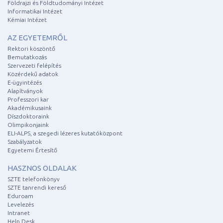
Földrajzi és Földtudományi Intézet
Informatikai Intézet
Kémiai Intézet
AZ EGYETEMRŐL
Rektori köszöntő
Bemutatkozás
Szervezeti felépítés
Közérdekű adatok
E-ügyintézés
Alapítványok
Professzori kar
Akadémikusaink
Díszdoktoraink
Olimpikonjaink
ELI-ALPS, a szegedi lézeres kutatóközpont
Szabályzatok
Egyetemi Értesítő
HASZNOS OLDALAK
SZTE telefonkönyv
SZTE tanrendi kereső
Eduroam
Levelezés
Intranet
Help Desk