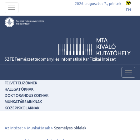
2026. augusztus 7., péntek
Toggle
EN
navigation
SZTE Természettudományi és Informatikai Kar Fizikai Intézet
Toggl
navig
FELVÉTELIZŐKNEK
HALLGATÓKNAK
DOKTORANDUSZOKNAK
MUNKATÁRSAINKNAK
KÖZÉPISKOLÁKNAK
Az Intézet
Munkatársak
Személyes oldalak