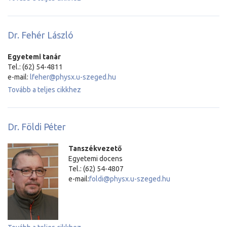
Dr. Fehér László
Egyetemi tanár
Tel.: (62) 54-4811
e-mail:
lfeher@physx.u-szeged.hu
Tovább a teljes cikkhez
Dr. Földi Péter
Tanszékvezető
Egyetemi docens
Tel.: (62) 54-4807
e-mail:
foldi@physx.u-szeged.hu