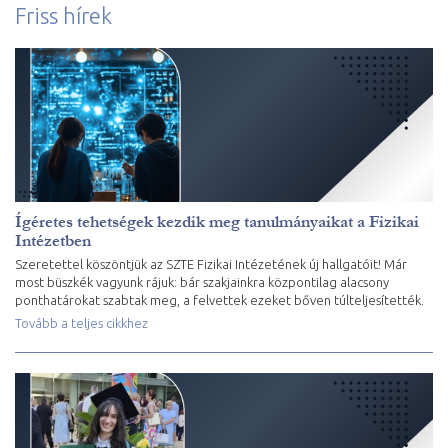
Friss hírek
Ígéretes tehetségek kezdik meg tanulmányaikat a Fizikai
Intézetben
Szeretettel köszöntjük az SZTE Fizikai Intézetének új hallgatóit! Már
most büszkék vagyunk rájuk: bár szakjainkra központilag alacsony
ponthatárokat szabtak meg, a felvettek ezeket bőven túlteljesítették.
Tovább a teljes cikkhez