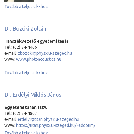
Tovább a teljes cikkhez
Dr. Bozóki Zoltán
Tanszékvezető egyetemi tanár
Tel.: (62) 54-4406
e-mail:
zbozoki@physx.u-szeged.hu
www:
www.photoacoustics.hu
Tovább a teljes cikkhez
Dr. Erdélyi Miklós János
Egyetemi tanár, tszv.
Tel.: (62) 54-4807
e-mail:
erdelyi@titan.physx.u-szeged.hu
www:
https://titan.physx.u-szeged.hu/~adoptim/
Tovább a teljes cikkhez