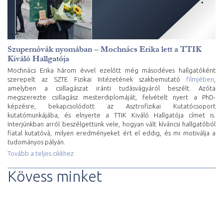
Szupernóvák nyomában – Mochnács Erika lett a TTIK
Kiváló Hallgatója
Mochnács Erika három évvel ezelőtt még másodéves hallgatóként
szerepelt az SZTE Fizikai Intézetének szakbemutató
filmjében
,
amelyben a csillagászat iránti tudásvágyáról beszélt. Azóta
megszerezte csillagász mesterdiplomáját, felvételt nyert a PhD-
képzésre, bekapcsolódott az Asztrofizikai Kutatócsoport
kutatómunkájába, és elnyerte a TTIK Kiváló Hallgatója címet is.
Interjúnkban arról beszélgettünk vele, hogyan vált kíváncsi hallgatóból
fiatal kutatóvá, milyen eredményeket ért el eddig, és mi motiválja a
tudományos pályán.
Tovább a teljes cikkhez
Kövess minket