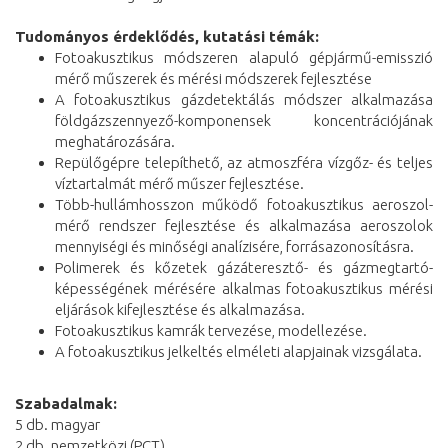
Tudományos érdeklődés, kutatási témák:
Fotoakusztikus módszeren alapuló gépjármű-emisszió
mérő műszerek és mérési módszerek fejlesztése
A fotoakusztikus gázdetektálás módszer alkalmazása
földgázszennyező-komponensek koncentrációjának
meghatározására.
Repülőgépre telepíthető, az atmoszféra vízgőz- és teljes
víztartalmát mérő műszer fejlesztése.
Több-hullámhosszon működő fotoakusztikus aeroszol-
mérő rendszer fejlesztése és alkalmazása aeroszolok
mennyiségi és minőségi analízisére, forrásazonosításra.
Polimerek és kőzetek gázáteresztő- és gázmegtartó-
képességének mérésére alkalmas fotoakusztikus mérési
eljárások kifejlesztése és alkalmazása.
Fotoakusztikus kamrák tervezése, modellezése.
A fotoakusztikus jelkeltés elméleti alapjainak vizsgálata.
Szabadalmak:
5 db. magyar
2 db. nemzetközi (PCT)