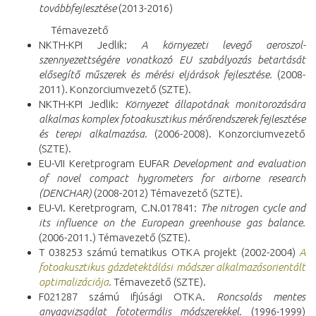
továbbfejlesztése
(2013-2016)
Témavezető
NKTH-KPI Jedlik:
A környezeti levegő aeroszol-
szennyezettségére vonatkozó EU szabályozás betartását
elősegítő műszerek és mérési eljárások fejlesztése.
(2008-
2011). Konzorciumvezető (SZTE).
NKTH-KPI Jedlik:
Környezet állapotának monitorozására
alkalmas komplex fotoakusztikus mérőrendszerek fejlesztése
és terepi alkalmazása.
(2006-2008). Konzorciumvezető
(SZTE).
EU-VII Keretprogram EUFAR
Development and evaluation
of novel compact hygrometers for airborne research
(DENCHAR)
(2008-2012) Témavezető (SZTE).
EU-VI. Keretprogram, C.N.017841:
The nitrogen cycle and
its influence on the European greenhouse gas balance.
(2006-2011.) Témavezető (SZTE).
T 038253 számú tematikus OTKA projekt (2002-2004)
A
fotoakusztikus gázdetektálási módszer alkalmazásorientált
optimalizációja
.
Témavezető (SZTE).
F021287 számú ifjúsági OTKA.
Roncsolás mentes
anyagvizsgálat fototermális módszerekkel.
(1996-1999)