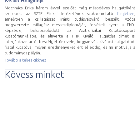
Kiváló Hallgatója
Mochnács Erika három évvel ezelőtt még másodéves hallgatóként
szerepelt az SZTE Fizikai Intézetének szakbemutató
filmjében
,
amelyben a csillagászat iránti tudásvágyáról beszélt. Azóta
megszerezte csillagász mesterdiplomáját, felvételt nyert a PhD-
képzésre, bekapcsolódott az Asztrofizikai Kutatócsoport
kutatómunkájába, és elnyerte a TTIK Kiváló Hallgatója címet is.
Interjúnkban arról beszélgettünk vele, hogyan vált kíváncsi hallgatóból
fiatal kutatóvá, milyen eredményeket ért el eddig, és mi motiválja a
tudományos pályán.
Tovább a teljes cikkhez
Kövess minket