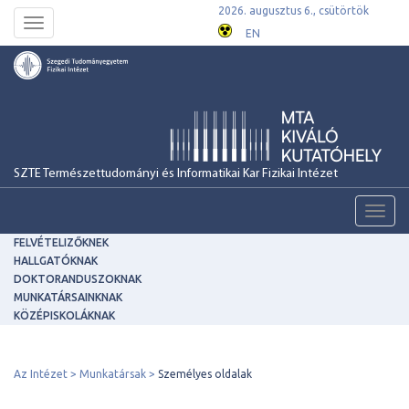
2026. augusztus 6., csütörtök
Toggle
EN
navigation
SZTE Természettudományi és Informatikai Kar Fizikai Intézet
Toggl
navig
FELVÉTELIZŐKNEK
HALLGATÓKNAK
DOKTORANDUSZOKNAK
MUNKATÁRSAINKNAK
KÖZÉPISKOLÁKNAK
Az Intézet
Munkatársak
Személyes oldalak