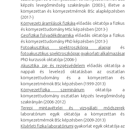
képzés levegőminőség szakirányán (2003-), illetve a
környezettan és környezetmérnök BSc alapképzésben
(2017-)
Környezeti áramlások fizikája
előadás oktatója a fizikus
és környezettudomány MSc képzésben (2013-)
Geofizikai folyadékdinamika
előadás oktatója a fizikus
és környezettudomány PhD képzésben (2013-)
Fotoakusztikus spektroszkópia alapjai
és
fotoakusztikus spektroszkópiai gyakorlati alkalmazásai
PhD kurzusok oktatója (2006-)
Akusztika, zaj- és rezgésvédelem
előadás oktatója a
nappali és levelező oktatásban az osztatlan
környezettudomány és a környezettan és
környezetmérnök BSc képzésben (1999-2013)
Környezetfizika szeminárium
oktatója a
környezettudomány osztatlan képzés levegőminőség
szakirányán (2006-2012)
Terepi mintavételei és vizsgálati módszerek
laboratórium egyik oktatója a környezettan és
környezetmérnök BSc képzésben (2009-2013)
Kísérleti fizika laboratóriumi
gyakorlat egyik oktatója az