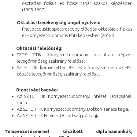
osztatlan fizikus és fizika tanár szakos képzésben
(1995-1997)
Oktatási tevékenység angol nyelven:
Photoacoustic spectroscopy
előadás oktatója a fizikus
és környezettudomány PhD képzésben (2018-)
Oktatási felelősség:
SZTE TTIK környezettudomány osztatlan képzés
levegőminőség szakirány felelőse.
SZTE TTIK környezettan BSc és a környezetmérnök BSc
képzés levegőminőség szakirány felelőse.
Bizottsági tagság:
Az SZTE TTIK Környezettudományi Intézet Tanácsának
tagja.
Az SZTE TTIK Környezettudományi Doktori Tanács tagja.
Az SZTE TTIK Felvételi Bizottság póttagja.
Témavezetésemmel készített diplomamunkák,