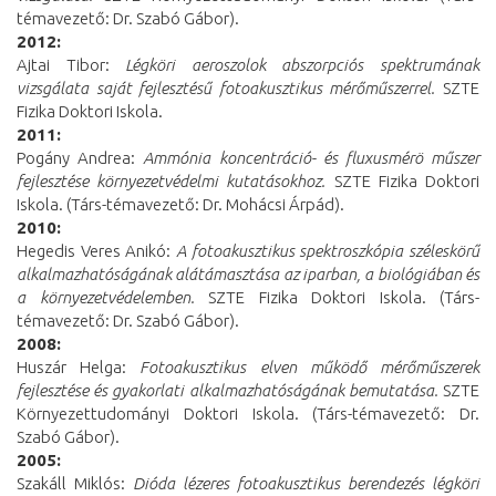
témavezető: Dr. Szabó Gábor).
2012:
Ajtai Tibor:
Légköri aeroszolok abszorpciós spektrumának
vizsgálata saját fejlesztésű fotoakusztikus mérőműszerrel.
SZTE
Fizika Doktori Iskola.
2011:
Pogány Andrea:
Ammónia koncentráció- és fluxusmérö műszer
fejlesztése környezetvédelmi kutatásokhoz.
SZTE Fizika Doktori
Iskola. (Társ-témavezető: Dr. Mohácsi Árpád).
2010:
Hegedis Veres Anikó:
A fotoakusztikus spektroszkópia széleskörű
alkalmazhatóságának alátámasztása az iparban, a biológiában és
a környezetvédelemben.
SZTE Fizika Doktori Iskola. (Társ-
témavezető: Dr. Szabó Gábor).
2008:
Huszár Helga:
Fotoakusztikus elven működő mérőműszerek
fejlesztése és gyakorlati alkalmazhatóságának bemutatása.
SZTE
Környezettudományi Doktori Iskola. (Társ-témavezető: Dr.
Szabó Gábor).
2005:
Szakáll Miklós:
Dióda lézeres fotoakusztikus berendezés légköri