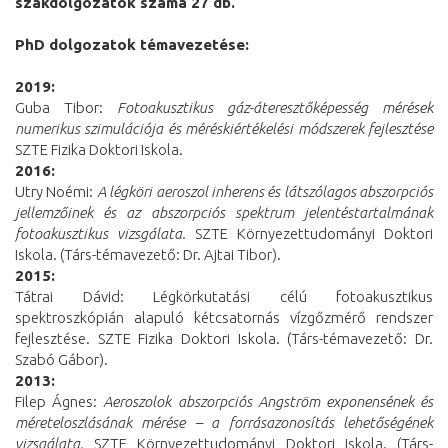
szakdolgozatok száma 27 db.
PhD dolgozatok témavezetése:
2019:
Guba Tibor:
Fotoakusztikus gáz-áteresztőképesség mérések
numerikus szimulációja és méréskiértékelési módszerek fejlesztése
SZTE Fizika Doktori Iskola.
2016:
Utry Noémi:
A légköri aeroszol inherens és látszólagos abszorpciós
jellemzőinek és az abszorpciós spektrum jelentéstartalmának
fotoakusztikus vizsgálata.
SZTE Környezettudományi Doktori
Iskola. (Társ-témavezető: Dr. Ajtai Tibor).
2015:
Tátrai Dávid: Légkörkutatási célú fotoakusztikus
spektroszkópián alapuló kétcsatornás vízgőzmérő rendszer
fejlesztése. SZTE Fizika Doktori Iskola. (Társ-témavezető: Dr.
Szabó Gábor).
2013:
Filep Ágnes:
Aeroszolok abszorpciós Angström exponensének és
méreteloszlásának mérése – a forrásazonosítás lehetőségének
vizsgálata.
SZTE Környezettudományi Doktori Iskola. (Társ-