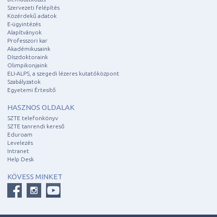
Szervezeti felépítés
Közérdekű adatok
E-ügyintézés
Alapítványok
Professzori kar
Akadémikusaink
Díszdoktoraink
Olimpikonjaink
ELI-ALPS, a szegedi lézeres kutatóközpont
Szabályzatok
Egyetemi Értesítő
HASZNOS OLDALAK
SZTE telefonkönyv
SZTE tanrendi kereső
Eduroam
Levelezés
Intranet
Help Desk
KÖVESS MINKET