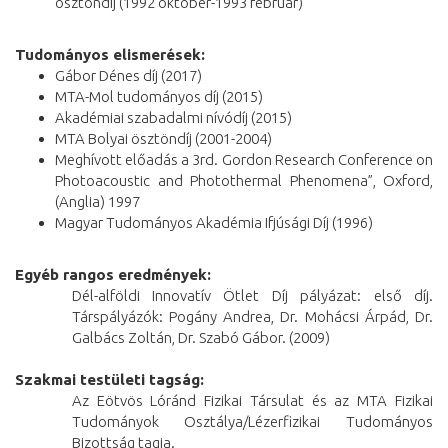
ösztöndíj (1992 október-1993 február)
Tudományos elismerések:
Gábor Dénes díj (2017)
MTA-Mol tudományos díj (2015)
Akadémiai szabadalmi nívódíj (2015)
MTA Bolyai ösztöndíj (2001-2004)
Meghívott előadás a 3rd. Gordon Research Conference on
Photoacoustic and Photothermal Phenomena”, Oxford,
(Anglia) 1997
Magyar Tudományos Akadémia Ifjúsági Díj (1996)
Egyéb rangos eredmények:
Dél-alföldi Innovatív Ötlet Díj pályázat: első díj.
Társpályázók: Pogány Andrea, Dr. Mohácsi Árpád, Dr.
Galbács Zoltán, Dr. Szabó Gábor. (2009)
Szakmai testületi tagság:
Az Eötvös Lóránd Fizikai Társulat és az MTA Fizikai
Tudományok Osztálya/Lézerfizikai Tudományos
Bizottság tagja.