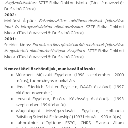
vízgőzmérésekhez.
SZTE Fizika Doktori Iskola. (Társ-témavezető:
Dr. Szabó Gábor).
2002:
Mohácsi Árpád:
Fotoakusztikus mérőberendezések fejlesztése
ipari és környezetvédelmi alkalmazásokra.
SZTE Fizika Doktori
Iskola. (Társ-témavezető: Dr. Szabó Gábor).
2001:
Sneider János:
Fotoakusztikus gázdetektáló rendszerek fejlesztése
és gyakorlati alkalmazhatóságuk vizsgálata.
SZTE Fizika Doktori
Iskola. (Társ-témavezető: Dr. Szabó Gábor).
Nemzetközi ösztöndíjak, munkavállalások:
Müncheni Műszaki Egyetem (1998 szeptember- 2000
május), tudományos munkatárs
Jénai Friedrich Schiller Egyetem, DAAD ösztöndíj (1997
október-november)
Leuveni Egyetem, Európa Közösség ösztöndíja (1993
szeptember- 1994 február)
Wageningeni Mezőgazdasági Egyetem, Hollandia
“Wisiting Scientist Fellowship” (1993 február- 1993 május)
Laboratoire d'Optique ESPCI, CNRS, Francia állam