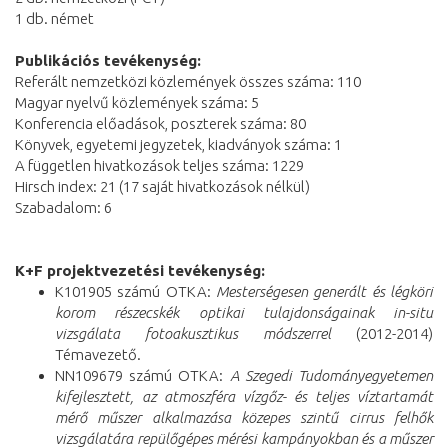
1 db. német
Publikációs tevékenység:
Referált nemzetközi közlemények összes száma: 110
Magyar nyelvű közlemények száma: 5
Konferencia előadások, poszterek száma: 80
Könyvek, egyetemi jegyzetek, kiadványok száma: 1
A független hivatkozások teljes száma: 1229
Hirsch index: 21 (17 saját hivatkozások nélkül)
Szabadalom: 6
K+F projektvezetési tevékenység:
K101905 számú OTKA:
Mesterségesen generált és légköri
korom részecskék optikai tulajdonságainak in-situ
vizsgálata fotoakusztikus módszerrel
(2012-2014)
Témavezető.
NN109679 számú OTKA:
A Szegedi Tudományegyetemen
kifejlesztett, az atmoszféra vízgőz- és teljes víztartamát
mérő műszer alkalmazása közepes szintű cirrus felhők
vizsgálatára repülőgépes mérési kampányokban és a műszer