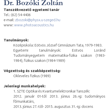
Dr. Bozóki Zoltán
Tanszékvezető egyetemi tanár
Tel.: (62) 54-4406
e-mail:
zbozoki@physx.u-szeged.hu
www:
www.photoacoustics.hu
Tanulmányok:
Középiskola: Eötvös József Gimnázium Tata, 1979-1983.
Egyetemi tanulmányok: Eötvös Loránd
Tudományegyetem matematika-fizika szakon (1983-
1984), fizikus szakon (1984-1989)
Végzettség és szakképzettség:
Okleveles fizikus (1989)
Jelenlegi munkahelyek:
1. SZTE Optikai és Kvantumelektronikai Tanszék:
2012. január 01-től 2013. június 26.-ig: tudományos
főmunkatárs,
2013. június 27.-től- 2015. augusztus 31.-ig: docens