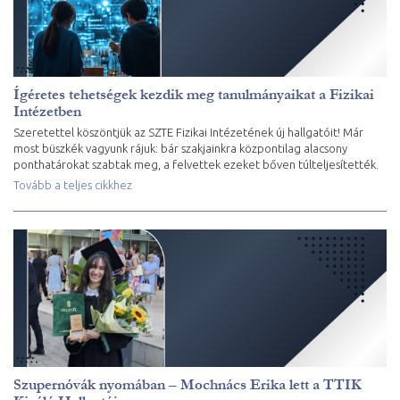
Ígéretes tehetségek kezdik meg tanulmányaikat a Fizikai
Intézetben
Szeretettel köszöntjük az SZTE Fizikai Intézetének új hallgatóit! Már
most büszkék vagyunk rájuk: bár szakjainkra központilag alacsony
ponthatárokat szabtak meg, a felvettek ezeket bőven túlteljesítették.
Tovább a teljes cikkhez
Szupernóvák nyomában – Mochnács Erika lett a TTIK