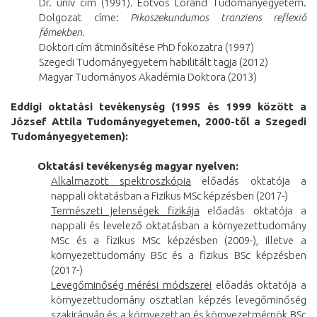
Dr. univ cím (1991). Eötvös Loránd Tudományegyetem.
Dolgozat címe:
Pikoszekundumos tranziens reflexió
fémekben.
Doktori cím átminősítése PhD fokozatra (1997)
Szegedi Tudományegyetem habilitált tagja (2012)
Magyar Tudományos Akadémia Doktora (2013)
Eddigi oktatási tevékenység (1995 és 1999 között a
József Attila Tudományegyetemen, 2000-től a Szegedi
Tudományegyetemen):
Oktatási tevékenység magyar nyelven:
Alkalmazott spektroszkópia
előadás oktatója a
nappali oktatásban a Fizikus MSc képzésben (2017-)
Természeti jelenségek fizikája
előadás oktatója a
nappali és levelező oktatásban a környezettudomány
MSc és a fizikus MSc képzésben (2009-), illetve a
környezettudomány BSc és a fizikus BSc képzésben
(2017-)
Levegőminőség mérési módszerei
előadás oktatója a
környezettudomány osztatlan képzés levegőminőség
szakirányán és a környezettan és környezetmérnök BSc