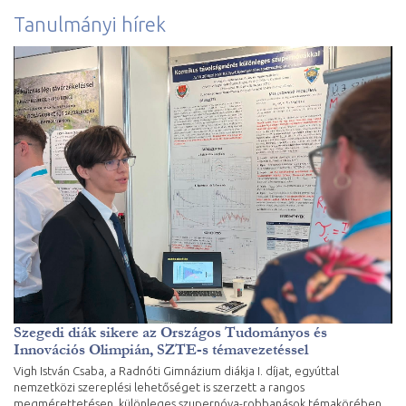
Tanulmányi hírek
Szegedi diák sikere az Országos Tudományos és
Innovációs Olimpián, SZTE-s témavezetéssel
Vigh István Csaba, a Radnóti Gimnázium diákja I. díjat, egyúttal
nemzetközi szereplési lehetőséget is szerzett a rangos
megmérettetésen, különleges szupernóva-robbanások témakörében