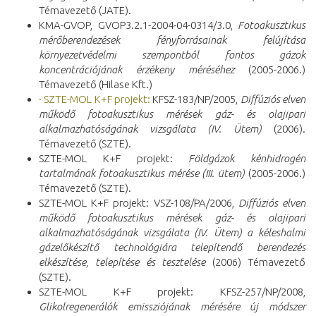
Témavezető (JATE).
KMA-GVOP, GVOP3.2.1-2004-04-0314/3.0,
Fotoakusztikus
mérőberendezések fényforrásainak felújítása
környezetvédelmi szempontból fontos gázok
koncentrációjának érzékeny méréséhez
(2005-2006.)
Témavezető (Hilase Kft.)
· SZTE-MOL K+F projekt:
KFSZ-183/NP/2005,
Diffúziós elven
működő fotoakusztikus mérések gáz- és olajipari
alkalmazhatóságának vizsgálata (IV. Ütem)
(2006).
Témavezető (SZTE).
SZTE-MOL K+F projekt:
Földgázok kénhidrogén
tartalmának fotoakusztikus mérése (III. ütem)
(2005-2006.)
Témavezető (SZTE).
SZTE-MOL K+F projekt: VSZ-108/PA/2006,
Diffúziós elven
működő fotoakusztikus mérések gáz- és olajipari
alkalmazhatóságának vizsgálata (IV. Ütem) a kéleshalmi
gázelőkészítő technológiára telepítendő berendezés
elkészítése, telepítése és tesztelése
(2006) Témavezető
(SZTE).
SZTE-MOL K+F projekt: KFSZ-257/NP/2008,
Glikolregenerálók emissziójának mérésére új módszer