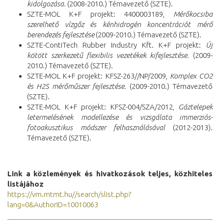
kidolgozása.
(2008-2010.) Témavezető (SZTE).
SZTE-MOL K+F projekt: 4400003189,
Mérőkocsiba
szerelhető vízgőz és kénhidrogén koncentrációt mérő
berendezés fejlesztése
(2009-2010.) Témavezető (SZTE).
SZTE-ContiTech Rubber Industry Kft. K+F projekt:
Új
kötött szerkezetű flexibilis vezetékek kifejlesztése.
(2009-
2010.) Témavezető (SZTE).
SZTE-MOL K+F projekt: KFSZ-263//NP/2009,
Komplex CO2
és H2S mérőműszer fejlesztése.
(2009-2010.) Témavezető
(SZTE).
SZTE-MOL K+F projekt: KFSZ-004/SZA/2012,
Gáztelepek
letermelésének modellezése és vizsgálata immerziós-
fotoakusztikus módszer felhasználásával
(2012-2013).
Témavezető (SZTE).
Link a közlemények és hivatkozások teljes, közhiteles
listájához
https://vm.mtmt.hu//search/slist.php?
lang=0&AuthorID=10010063