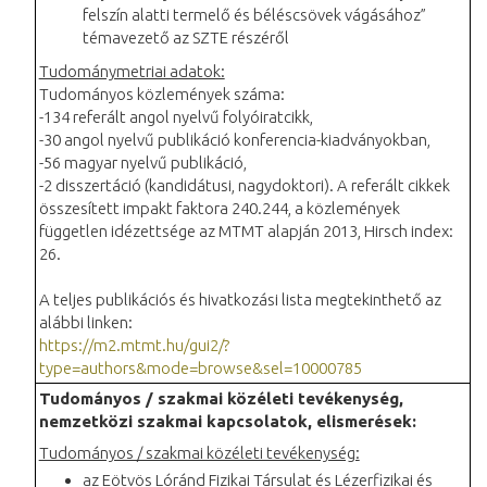
felszín alatti termelő és béléscsövek vágásához”
témavezető az SZTE részéről
Tudománymetriai adatok:
Tudományos közlemények száma:
-134 referált angol nyelvű folyóiratcikk,
-30 angol nyelvű publikáció konferencia-kiadványokban,
-56 magyar nyelvű publikáció,
-2 disszertáció (kandidátusi, nagydoktori). A referált cikkek
összesített impakt faktora 240.244, a közlemények
független idézettsége az MTMT alapján 2013, Hirsch index:
26.
A teljes publikációs és hivatkozási lista megtekinthető az
alábbi linken:
https://m2.mtmt.hu/gui2/?
type=authors&mode=browse&sel=10000785
Tudományos / szakmai közéleti tevékenység,
nemzetközi szakmai kapcsolatok, elismerések:
Tudományos / szakmai közéleti tevékenység:
az Eötvös Lóránd Fizikai Társulat és Lézerfizikai és