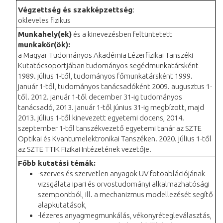
Végzettség és szakképzettség
:
okleveles fizikus
Munkahely(ek)
és a kinevezésben feltüntetett
munkakör(ök):
a Magyar Tudományos Akadémia Lézerfizikai Tanszéki
Kutatócsoportjában tudományos segédmunkatársként
1989. július 1-től, tudományos főmunkatársként 1999.
január 1-től, tudományos tanácsadóként 2009. augusztus 1-
től. 2012. január 1-től december 31-ig tudományos
tanácsadó, 2013. január 1-től június 31-ig megbízott, majd
2013. július 1-től kinevezett egyetemi docens, 2014.
szeptember 1-től tanszékvezető egyetemi tanár az SZTE
Optikai és Kvantumelektronikai Tanszéken. 2020. július 1-től
az SZTE TTIK Fizikai Intézetének vezetője.
Főbb kutatási témák:
-szerves és szervetlen anyagok UV fotoablációjának
vizsgálata ipari és orvostudományi alkalmazhatósági
szempontból, ill. a mechanizmus modellezését segítő
alapkutatások,
-lézeres anyagmegmunkálás, vékonyrétegleválasztás,