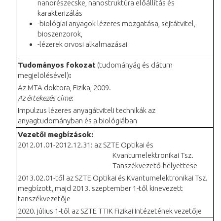
nanorészecske, nanostruktúra előállítás és
karakterizálás
-biológiai anyagok lézeres mozgatása, sejtátvitel,
bioszenzorok,
-lézerek orvosi alkalmazásai
Tudományos fokozat
(tudományág és dátum
megjelölésével)
:
Az MTA doktora, Fizika, 2009.
Az értekezés címe
:
Impulzus lézeres anyagátviteli technikák az
anyagtudományban és a biológiában
Vezetői megbízások:
2012.01.01-2012.12.31: az SZTE Optikai és
Kvantumelektronikai Tsz.
Tanszékvezető-helyettese
2013.02.01-től az SZTE Optikai és Kvantumelektronikai Tsz.
megbízott, majd 2013. szeptember 1-től kinevezett
tanszékvezetője
2020. július 1-től az SZTE TTIK Fizikai Intézetének vezetője