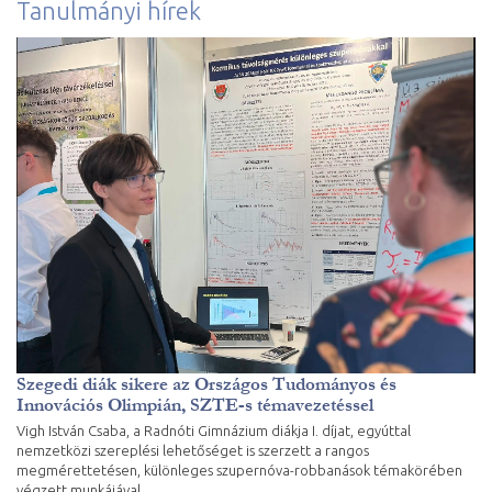
Tanulmányi hírek
Szegedi diák sikere az Országos Tudományos és
Innovációs Olimpián, SZTE-s témavezetéssel
Vigh István Csaba, a Radnóti Gimnázium diákja I. díjat, egyúttal
nemzetközi szereplési lehetőséget is szerzett a rangos
megmérettetésen, különleges szupernóva-robbanások témakörében
végzett munkájával.