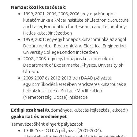
Nemzetközi kutatóutak
:
1999, 2001, 2004, 2005, 2006: egy-egy hónapos
kutatómunka a krétai Institute of Electronic Structure
and Laser, Foundation for Research and Technology-
Hellas kutatóintézetben
1999, 2001: egy-egy hónapos kutatómunka az angol
Department of Electronic and Electrical Engineering,
University College London intézetben
2002., 2003. egy-egy hónapos kutatómunka a
Department of Experimental Physics, University of
Ulm-on.
2006-2007 és 2012-2013-ban DAAD pályázati
együttműködés keretében rendszeres kutatóutak a
Leibniz-Institute of Surface Modification
(Németország, Lipcse) intézetbe
Eddigi szakmai
(tudományos, kutatás-fejlesztési, alkotói)
gyakorlat és eredményei
:
Témavezetőként elnyert pályázatok
T34825 sz. OTKA pályázat (2001-2004):
„Nagyteljesítményű lézeres abláció jelenségének és