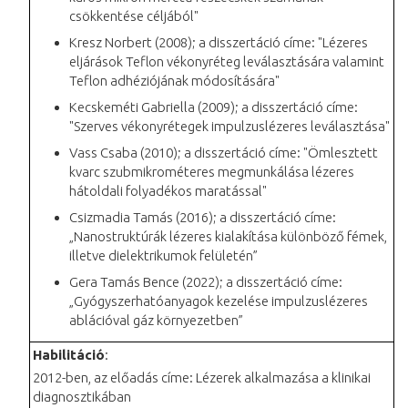
csökkentése céljából"
Kresz Norbert (2008); a disszertáció címe: "Lézeres
eljárások Teflon vékonyréteg leválasztására valamint
Teflon adhéziójának módosítására"
Kecskeméti Gabriella (2009); a disszertáció címe:
"Szerves vékonyrétegek impulzuslézeres leválasztása"
Vass Csaba (2010); a disszertáció címe: "Ömlesztett
kvarc szubmikrométeres megmunkálása lézeres
hátoldali folyadékos maratással"
Csizmadia Tamás (2016); a disszertáció címe:
„Nanostruktúrák lézeres kialakítása különböző fémek,
illetve dielektrikumok felületén”
Gera Tamás Bence (2022); a disszertáció címe:
„Gyógyszerhatóanyagok kezelése impulzuslézeres
ablációval gáz környezetben”
Habilitáció
:
2012-ben, az előadás címe: Lézerek alkalmazása a klinikai
diagnosztikában