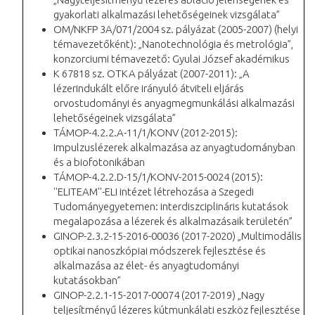
gyakorlati alkalmazási lehetőségeinek vizsgálata”
OM/NKFP 3A/071/2004 sz. pályázat (2005-2007) (helyi
témavezetőként): „Nanotechnológia és metrológia”,
konzorciumi témavezető: Gyulai József akadémikus
K 67818 sz. OTKA pályázat (2007-2011): „A
lézerindukált előre irányuló átviteli eljárás
orvostudományi és anyagmegmunkálási alkalmazási
lehetőségeinek vizsgálata”
TÁMOP-4.2.2.A-11/1/KONV (2012-2015):
Impulzuslézerek alkalmazása az anyagtudományban
és a biofotonikában
TÁMOP-4.2.2.D-15/1/KONV-2015-0024 (2015):
''ELITEAM''-ELI intézet létrehozása a Szegedi
Tudományegyetemen: interdiszciplináris kutatások
megalapozása a lézerek és alkalmazásaik területén”
GINOP-2.3.2-15-2016-00036 (2017-2020) „Multimodális
optikai nanoszkópiai módszerek fejlesztése és
alkalmazása az élet- és anyagtudományi
kutatásokban”
GINOP-2.2.1-15-2017-00074 (2017-2019) „Nagy
teljesítményű lézeres kútmunkálati eszköz fejlesztése