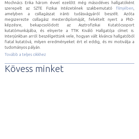
Mochnács Erika három évvel ezelőtt még másodéves hallgatóként
szerepelt az SZTE Fizikai Intézetének szakbemutató
filmjében
,
amelyben a csillagászat iránti tudásvágyáról beszélt. Azóta
megszerezte csillagász mesterdiplomáját, felvételt nyert a PhD-
képzésre, bekapcsolódott az Asztrofizikai Kutatócsoport
kutatómunkájába, és elnyerte a TTIK Kiváló Hallgatója címet is.
Interjúnkban arról beszélgettünk vele, hogyan vált kíváncsi hallgatóból
fiatal kutatóvá, milyen eredményeket ért el eddig, és mi motiválja a
tudományos pályán.
Tovább a teljes cikkhez
Kövess minket