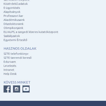
Közérdekű adatok
E-ügyintézés
Alapítványok
Professzori kar
Akadémikusaink
Díszdoktoraink
Olimpikonjaink
ELI-ALPS, a szegedi lézeres kutatóközpont
Szabályzatok
Egyetemi Értesítő
HASZNOS OLDALAK
SZTE telefonkönyv
SZTE tanrendi kereső
Eduroam
Levelezés
Intranet
Help Desk
KÖVESS MINKET