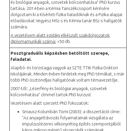
és biológiai anyagok, szövetek kölcsönhatása” PhD kurzus
tartása. 2014-ben a Kémia Tanszékcsoport kérésére
dolgoztam ki a Kísérleti fizika haladóknak és a Fizika alapjai
előadásokat Vegyész MSc-s és Kémia tanár BSc-s hallgatók
számára.
A vezetésem alatt ezidáig elkészült szakdolgozatok,
diplomamunkák száma:
>50 db
Posztgraduális képzésben betöltött szerepe,
feladatai.
Alapító- és törzstagja vagyok az SZTE TTIK Fizika Doktori
Iskolájának. Minden évben hirdetek meg PhD témákat, s már
több PhD ösztöndíjas hallgatónak voltam témavezetője.
2007-től: „Lézerfény és biológiai anyagok, szövetek
kölcsönhatása” címmel tartok PhD kurzust
Vezetésem alatt szerzett PhD fokozatok:
Smausz Kolumbán Tomi (2003); a disszertáció címe:
"Az anyageltávozás folyamatainak vizsgálata az
impulzuslézeres vékonyréteg építés szempontjából
káros mikron méretű részecskék számának