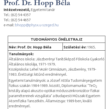
Prof. Dr. Hopp Béla
Intézetvezető,
Egyetemi tanár
Tel.: (62) 54-4357
Tel.: (62) 54-4657
e-mail:
bhopp@physx.u-szeged.hu
TUDOMÁNYOS ÖNÉLETRAJZ
Név: Prof. Dr. Hopp Béla
Születési év:
1965.
Tanulmányok:
Általános iskola: Jászberényi Tanítóképző Főiskola Gyakorló
Általános Iskolája, 1971-1979.
Középiskola: Lehel Vezér Gimnázium, Jászberény, 1979-
1983. Érettségi: kitűnő eredménnyel.
Egyetemi tanulmányok: a József Attila Tudományegyetem
fizikus szakán 1984-1989. között, Diplomamunka: "TeO
2
kristály alapú akuszto-optikai módusszinkronizátor fizikai
paramétereinek vizsgálata" a Budapesti Műszaki Egyetem
Atomfizika Tanszékén. Államvizsga: 1989-ben, kiváló
eredménnyel.