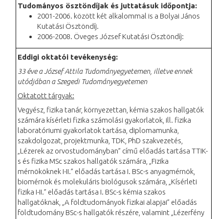
Tudományos ösztöndíjak és juttatásuk időpontja:
2001-2006. között két alkalommal is a Bolyai János
Kutatási Ösztöndíj.
2006-2008. Öveges József Kutatási Ösztöndíj:
Eddigi oktatói tevékenység:
33 éve a József Attila Tudományegyetemen, illetve ennek
utódjában a Szegedi Tudományegyetemen
Oktatott tárgyak:
Vegyész, fizika tanár, környezettan, kémia szakos hallgatók
számára kísérleti fizika számolási gyakorlatok, ill. fizika
laboratóriumi gyakorlatok tartása, diplomamunka,
szakdolgozat, projektmunka, TDK, PhD szakvezetés,
„Lézerek az orvostudományban” című előadás tartása TTIK-
s és fizika MSc szakos hallgatók számára, „Fizika
mérnököknek I-II.” előadás tartása I. BSc-s anyagmérnök,
biomérnök és molekuláris biológusok számára, „Kísérleti
fizika I-II.” előadás tartása I. BSc-s kémia szakos
hallgatóknak, „A földtudományok fizikai alapjai” előadás
földtudomány BSc-s hallgatók részére, valamint „Lézerfény