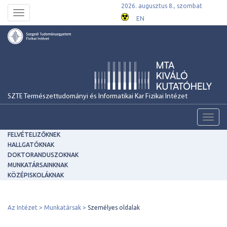
2026. augusztus 8., szombat
Toggle
EN
navigation
SZTE Természettudományi és Informatikai Kar Fizikai Intézet
Toggl
navig
FELVÉTELIZŐKNEK
HALLGATÓKNAK
DOKTORANDUSZOKNAK
MUNKATÁRSAINKNAK
KÖZÉPISKOLÁKNAK
Az Intézet
Munkatársak
Személyes oldalak