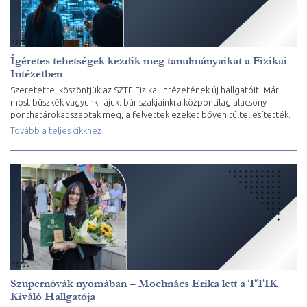
Ígéretes tehetségek kezdik meg tanulmányaikat a Fizikai
Intézetben
Szeretettel köszöntjük az SZTE Fizikai Intézetének új hallgatóit! Már
most büszkék vagyunk rájuk: bár szakjainkra központilag alacsony
ponthatárokat szabtak meg, a felvettek ezeket bőven túlteljesítették.
Tovább a teljes cikkhez
Szupernóvák nyomában – Mochnács Erika lett a TTIK
Kiváló Hallgatója