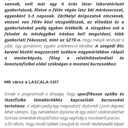
vannak, volt már egy 6 órás lézer laboratóriumi
gyakorlatunk, illetve a félév végén lesz két méréssorozat,
egyenként 3-3 naposak. Zárthelyi dolgozatok nincsenek,
viszont van félév közi vizsgaidőszak, az előadást és a
gyakorlatokat pedig egyben értékelik. A vizsgákon sok a
feladat és mindegyiket írásban kell megoldani, több
gyakorlati fókusszal, mint az SZTE-n.
Hogy melyik rendszer a
jobb, úgy gondolom, egyéni preferencia kérdése.
A szegedi BSc
keretei között megszerzett tudásra nagymértékben ráépül
a mesterképzés, főleg a relativitáselméleti és
kvantumfizikai oldal szükséges a mostani kurzusokhoz.
Mit vársz a LASCALA-tól?
Ennek a programnak a lényege, hogy
specifikusan optika és
lézerfizika témakörökhöz kapcsolódó kurzusokat
tartalmaz
. A végén pedig egy megosztott diplomát (joint degree)
lehet szerezni. Egy nemzetközi diploma és egy adott szakterülethez
tartozó ismeretek elsajátítása nagy segítség a munkaerő-piacon.
A fő célom, hogy minél többet tanuljak és minél részletesebb képet