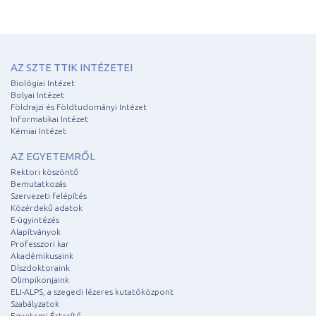
AZ SZTE TTIK INTÉZETEI
Biológiai Intézet
Bolyai Intézet
Földrajzi és Földtudományi Intézet
Informatikai Intézet
Kémiai Intézet
AZ EGYETEMRŐL
Rektori köszöntő
Bemutatkozás
Szervezeti felépítés
Közérdekű adatok
E-ügyintézés
Alapítványok
Professzori kar
Akadémikusaink
Díszdoktoraink
Olimpikonjaink
ELI-ALPS, a szegedi lézeres kutatóközpont
Szabályzatok
Egyetemi Értesítő