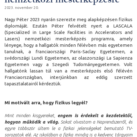
2023. november 20.
Nagy Péter 2023 nyarán szerezte meg alapképzésen fizikus
diplomáját. Ezután Péter felvételt nyert a LASCALA
(Specialized in Large Scale Facilities in Accelerators and
Lasers) nemzetközi mesterképzés programra, amely
lényege, hogy a hallgatók minden félévben más egyetemen
tanulnak, a franciaországi Paris-Saclay Egyetemen, a
svédországi Lundi Egyetemen, az olaszországi La Sapienza
Egyetemen vagy a Szegedi Tudományegyetemen. Volt
hallgatónk lassan túl van a mesterképzés első félévén
Franciaországban, interjúnkban az eddig szerzett
tapasztalatairól kérdeztük.
Mi motivált arra, hogy fizikus legyél?
Mint minden kisgyereket,
engem is érdekelt a kezdetektől,
hogyan működik a világ.
Sokat olvastam a Naprendszerről, és
egyre többször ültem le a fizikai jelenségeket bemutató TV-
sorozatok elé. Az iskolában a fizika mindig is a kedvenc tárgyaim