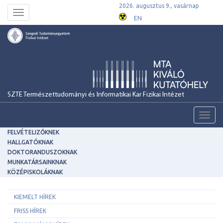
2026. augusztus 9., vasárnap
Toggle
EN
navigation
SZTE Természettudományi és Informatikai Kar Fizikai Intézet
Toggl
navig
FELVÉTELIZŐKNEK
HALLGATÓKNAK
DOKTORANDUSZOKNAK
MUNKATÁRSAINKNAK
KÖZÉPISKOLÁKNAK
KIEMELT HÍREK
FRISS HÍREK