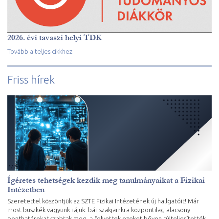
2026. évi tavaszi helyi TDK
Tovább a teljes cikkhez
Friss hírek
Ígéretes tehetségek kezdik meg tanulmányaikat a Fizikai
Intézetben
Szeretettel köszöntjük az SZTE Fizikai Intézetének új hallgatóit! Már
most büszkék vagyunk rájuk: bár szakjainkra központilag alacsony
ponthatárokat szabtak meg, a felvettek ezeket bőven túlteljesítették.