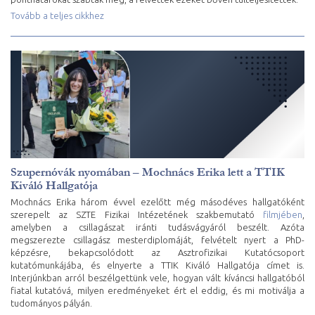
Tovább a teljes cikkhez
Szupernóvák nyomában – Mochnács Erika lett a TTIK
Kiváló Hallgatója
Mochnács Erika három évvel ezelőtt még másodéves hallgatóként
szerepelt az SZTE Fizikai Intézetének szakbemutató
filmjében
,
amelyben a csillagászat iránti tudásvágyáról beszélt. Azóta
megszerezte csillagász mesterdiplomáját, felvételt nyert a PhD-
képzésre, bekapcsolódott az Asztrofizikai Kutatócsoport
kutatómunkájába, és elnyerte a TTIK Kiváló Hallgatója címet is.
Interjúnkban arról beszélgettünk vele, hogyan vált kíváncsi hallgatóból
fiatal kutatóvá, milyen eredményeket ért el eddig, és mi motiválja a
tudományos pályán.