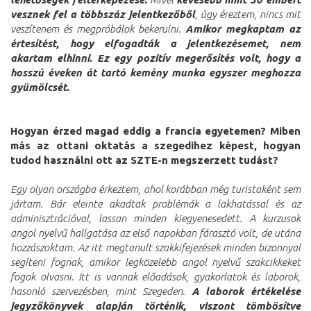
vesznek fel a többszáz jelentkezőből
, úgy éreztem, nincs mit
veszítenem és megpróbálok bekerülni.
Amikor megkaptam az
értesítést, hogy elfogadták a jelentkezésemet, nem
akartam elhinni. Ez egy pozitív megerősítés volt, hogy a
hosszú éveken át tartó kemény munka egyszer meghozza
gyümölcsét.
Hogyan érzed magad eddig a francia egyetemen? Miben
más az ottani oktatás a szegedihez képest, hogyan
tudod használni ott az SZTE-n megszerzett tudást?
Egy olyan országba érkeztem, ahol korábban még turistaként sem
jártam. Bár eleinte akadtak problémák a lakhatással és az
adminisztrációval, lassan minden kiegyenesedett. A kurzusok
angol nyelvű hallgatása az első napokban fárasztó volt, de utána
hozzászoktam. Az itt megtanult szakkifejezések minden bizonnyal
segíteni fognak, amikor legközelebb angol nyelvű szakcikkeket
fogok olvasni. Itt is vannak előadások, gyakorlatok és laborok,
hasonló szervezésben, mint Szegeden.
A laborok értékelése
jegyzőkönyvek alapján történik, viszont tömbösítve