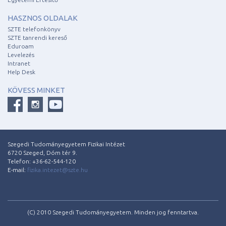
HASZNOS OLDALAK
SZTE telefonkönyv
SZTE tanrendi kereső
Eduroam
Levelezés
Intranet
Help Desk
KÖVESS MINKET
Szegedi Tudományegyetem Fizikai Intézet
6720 Szeged, Dóm tér 9.
Telefon: +36-62-544-120
E-mail:
fizika.intezet@szte.hu
(C) 2010 Szegedi Tudományegyetem. Minden jog fenntartva.