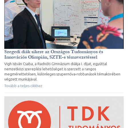
Szegedi diák sikere az Országos Tudományos és
Innovációs Olimpián, SZTE-s témavezetéssel
Vigh István Csaba, a Radnóti Gimnázium diákja I. díjat, egyúttal
nemzetközi szereplési lehetőséget is szerzett a rangos
megmérettetésen, különleges szupernóva-robbanások témakörében
végzett munkájával.
Tovább a teljes cikkhez