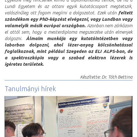
Lundi Egyetem és az ottani egyik kutatócsoport megtetszik,
valószínűleg ott fogom megírni a dolgozatot. Ezek után
feltett
szándékom egy PhD-képzést elvégezni, vagy Lundban vagy
valamelyik másik európai országban.
Azonban nem zárkózom
el attól sem, hogy a mesterdiploma megszerzése után elmenjek
dolgozni.
Álmaim munkája egy kutatóintézetben vagy
laborban dolgozni, ahol lézer-anyag kölcsönhatással
foglalkoznak, mint például Szegeden az ELI ALPS-ban, de
a spektroszkópia vagy a szabad elektron lézerek is
ígéretes területek.
Készítette: Dr. Tóth Bettina
Tanulmányi hírek