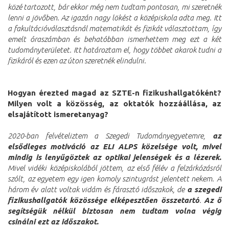
közé tartozott, bár ekkor még nem tudtam pontosan, mi szeretnék
lenni a jövőben. Az igazán nagy lökést a középiskola adta meg. Itt
a fakultációválasztásnál matematikát és fizikát választottam, így
emelt óraszámban és behatóbban ismerhettem meg ezt a két
tudományterületet. Itt határoztam el, hogy többet akarok tudni a
fizikáról és ezen az úton szeretnék elindulni.
Hogyan érezted magad az SZTE-n fizikushallgatóként?
Milyen volt a közösség, az oktatók hozzáállása, az
elsajátított ismeretanyag?
2020-ban felvételiztem a Szegedi Tudományegyetemre,
az
elsődleges motiváció az ELI ALPS közelsége volt, mivel
mindig is lenyűgöztek az optikai jelenségek és a lézerek.
Mivel vidéki középiskolából jöttem, az első félév a felzárkózásról
szólt, az egyetem egy igen komoly szintugrást jelentett nekem. A
három év alatt voltak vidám és fárasztó időszakok, de
a szegedi
fizikushallgatók közössége elképesztően összetartó
.
Az ő
segítségük nélkül biztosan nem tudtam volna végig
csinálni ezt az időszakot.