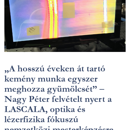
„A hosszú éveken át tartó
kemény munka egyszer
meghozza gyümölcsét” –
Nagy Péter felvételt nyert a
LASCALA, optika és
lézerfizika fókuszú
nemzetközi mesterképzésre