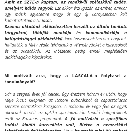
Amit az SZTE-n kaptam, az rendkívül széleskörű tudás,
amelyért hálás vagyok.
Ezt akkor érzi igazán az ember, amikor
egy másik egyetemre megy és egy új környezetben kell
kamatoztatnia a tudását.
Számos oktatónk elkötelezetten beszélt az általa tanított
tárgyakról, többjük munkája és kommunikációja a
hallgatósággal példaértékű.
Igen hasznosnak tartom, hogy mi,
hallgatók, a félév végén leírhatjuk a véleményünket a kurzusokról
és az oktatókról. Az intézetek pedig ennek megfelelően
alakíthatják a képzéseket.
Mi motivált arra, hogy a LASCALA-n folytasd a
tanulmányaid?
Bár a szegedi évek jól teltek, úgy éreztem három év után, hogy
ideje kicsit kilépnem az itthoni buborékból és tapasztalatot
szerezni nemzetközi közegben. A második év vége felé az egyik
oktatónk mesélt az optika specializáción tanuló hallgatóknak
erről az Erasmus programról.
A fő motiváció a specifikus
tudást kínáló kurzuslista volt, illetve a nemzetközi
lehetőségek feltérképezése.
Mivel
kevesebb mint 30 embert