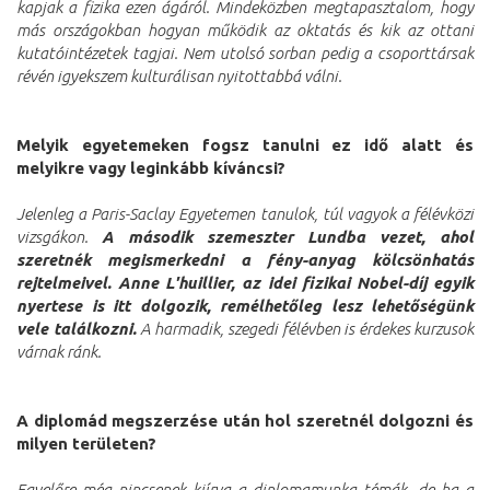
kapjak a fizika ezen ágáról. Mindeközben megtapasztalom, hogy
más országokban hogyan működik az oktatás és kik az ottani
kutatóintézetek tagjai. Nem utolsó sorban pedig a csoporttársak
révén igyekszem kulturálisan nyitottabbá válni.
Melyik egyetemeken fogsz tanulni ez idő alatt és
melyikre vagy leginkább kíváncsi?
Jelenleg a Paris-Saclay Egyetemen tanulok, túl vagyok a félévközi
vizsgákon.
A második szemeszter Lundba vezet, ahol
szeretnék megismerkedni a fény-anyag kölcsönhatás
rejtelmeivel. Anne L'huillier, az idei fizikai Nobel-díj egyik
nyertese is itt dolgozik, remélhetőleg lesz lehetőségünk
vele találkozni.
A harmadik, szegedi félévben is érdekes kurzusok
várnak ránk.
A diplomád megszerzése után hol szeretnél dolgozni és
milyen területen?
Egyelőre még nincsenek kiírva a diplomamunka témák, de ha a