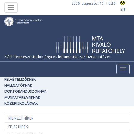
2026. augusztus 10., hétfő
Toggle
EN
navigation
SZTE Természettudományi és Informatikai Kar Fizikai Intézet
Toggl
navig
FELVÉTELIZŐKNEK
HALLGATÓKNAK
DOKTORANDUSZOKNAK
MUNKATÁRSAINKNAK
KÖZÉPISKOLÁKNAK
KIEMELT HÍREK
FRISS HÍREK