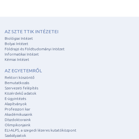
AZ SZTE TTIK INTÉZETEI
Biológiai Intézet
Bolyai Intézet
Földrajzi és Földtudományi Intézet
Informatikai Intézet
Kémiai Intézet
AZ EGYETEMRŐL
Rektori köszöntő
Bemutatkozás
Szervezeti felépítés
Közérdekű adatok
E-ügyintézés
Alapítványok
Professzori kar
Akadémikusaink
Díszdoktoraink
Olimpikonjaink
ELI-ALPS, a szegedi lézeres kutatóközpont
Szabályzatok