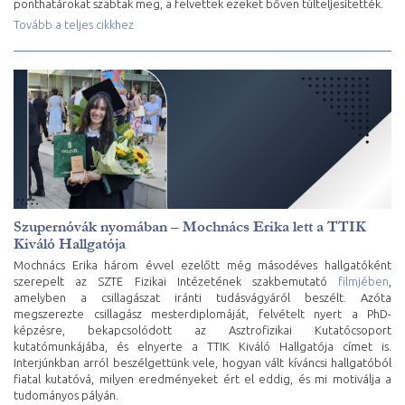
ponthatárokat szabtak meg, a felvettek ezeket bőven túlteljesítették.
Tovább a teljes cikkhez
Szupernóvák nyomában – Mochnács Erika lett a TTIK
Kiváló Hallgatója
Mochnács Erika három évvel ezelőtt még másodéves hallgatóként
szerepelt az SZTE Fizikai Intézetének szakbemutató
filmjében
,
amelyben a csillagászat iránti tudásvágyáról beszélt. Azóta
megszerezte csillagász mesterdiplomáját, felvételt nyert a PhD-
képzésre, bekapcsolódott az Asztrofizikai Kutatócsoport
kutatómunkájába, és elnyerte a TTIK Kiváló Hallgatója címet is.
Interjúnkban arról beszélgettünk vele, hogyan vált kíváncsi hallgatóból
fiatal kutatóvá, milyen eredményeket ért el eddig, és mi motiválja a
tudományos pályán.