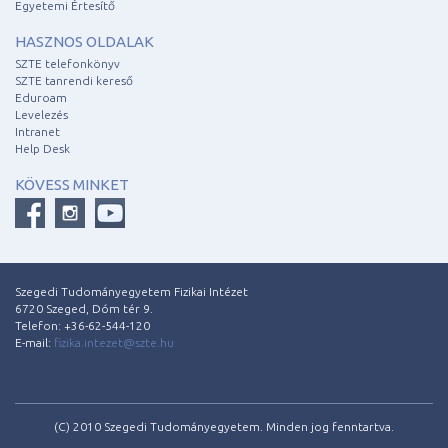
Egyetemi Értesítő
HASZNOS OLDALAK
SZTE telefonkönyv
SZTE tanrendi kereső
Eduroam
Levelezés
Intranet
Help Desk
KÖVESS MINKET
Szegedi Tudományegyetem Fizikai Intézet
6720 Szeged, Dóm tér 9.
Telefon: +36-62-544-120
E-mail:
fizika.intezet@szte.hu
(C) 2010 Szegedi Tudományegyetem. Minden jog fenntartva.