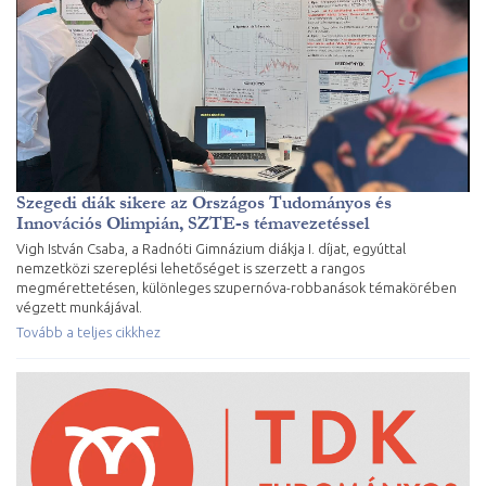
Szegedi diák sikere az Országos Tudományos és
Innovációs Olimpián, SZTE-s témavezetéssel
Vigh István Csaba, a Radnóti Gimnázium diákja I. díjat, egyúttal
nemzetközi szereplési lehetőséget is szerzett a rangos
megmérettetésen, különleges szupernóva-robbanások témakörében
végzett munkájával.
Tovább a teljes cikkhez