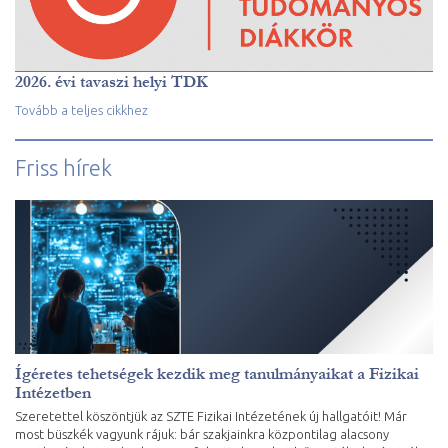
2026. évi tavaszi helyi TDK
Tovább a teljes cikkhez
Friss hírek
Ígéretes tehetségek kezdik meg tanulmányaikat a Fizikai
Intézetben
Szeretettel köszöntjük az SZTE Fizikai Intézetének új hallgatóit! Már
most büszkék vagyunk rájuk: bár szakjainkra központilag alacsony