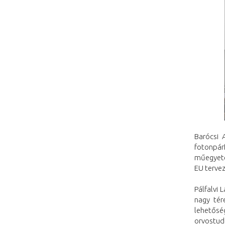
Barócsi 
fotonpár
műegyetem
EU tervez
Pálfalvi
nagy tér
lehetősé
orvostud