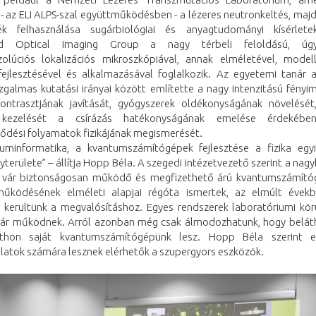
 - az ELI ALPS-szal együttműködésben - a lézeres neutronkeltés, majd
ék felhasználása sugárbiológiai és anyagtudományi kísérlet
d Optical Imaging Group a nagy térbeli feloldású, úgy
zolúciós lokalizációs mikroszkópiával, annak elméletével, modell
i fejlesztésével és alkalmazásával foglalkozik. Az egyetemi tanár a
izgalmas kutatási irányai között említette a nagy intenzitású fényi
kontrasztjának javítását, gyógyszerek oldékonyságának növelésé
 kezelését a csírázás hatékonyságának emelése érdekében,
jlődési folyamatok fizikájának megismerését.
uminformatika, a kvantumszámítógépek fejlesztése a fizika egy
erülete” – állítja Hopp Béla. A szegedi intézetvezető szerint a na
 vár biztonságosan működő és megfizethető árú kvantumszámító
űködésének elméleti alapjai régóta ismertek, az elmúlt évek
 kerültünk a megvalósításhoz. Egyes rendszerek laboratóriumi kö
ár működnek. Arról azonban még csak álmodozhatunk, hogy belát
tthon saját kvantumszámítógépünk lesz. Hopp Béla szerint e
alatok számára lesznek elérhetők a szupergyors eszközök.