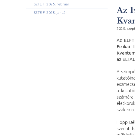
SZTE FI 2025. február
Az E
SZTE FI 2025. január
Kvan
2025. szep
Az ELFT 
Fizikai
Kvantum
az ELI AL
A szimpóz
kutatói
eszmecse
a kutató
számára 
életkor
szakember
Hopp Bél
szerint 
működik