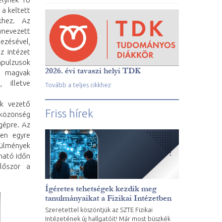
 a keltett
ekhez. Az
nevezett
ezésével,
z intézet
mpulzusok
2026. évi tavaszi helyi TDK
t, magvak
 illetve
Tovább a teljes cikkhez
ik vezető
Friss hírek
gyközönség
gépre. Az
ben egyre
rülmények
ható időn
lőször a
Ígéretes tehetségek kezdik meg
tanulmányaikat a Fizikai Intézetben
Szeretettel köszöntjük az SZTE Fizikai
Intézetének új hallgatóit! Már most büszkék