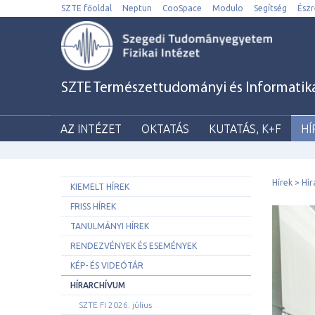
SZTE főoldal
Neptun
CooSpace
Modulo
Segítség
Észr
SZTE Természettudományi és Informatikai 
AZ INTÉZET
OKTATÁS
KUTATÁS, K+F
HÍ
Hírek
Hír
KIEMELT HÍREK
FRISS HÍREK
TANULMÁNYI HÍREK
RENDEZVÉNYEK ÉS ESEMÉNYEK
KÉP- ÉS VIDEÓTÁR
HÍRARCHÍVUM
SZTE FI 2026. július