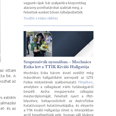
vagyunk rájuk: bár szakjainkra központilag
alacsony ponthatárokat szabtak meg, a
felvettek ezeket bőven túlteljesítették.
Tovább a teljes cikkhez
Szupernóvák nyomában – Mochnács
Erika lett a TTIK Kiváló Hallgatója
az ottani
Mochnács Erika három évvel ezelőtt még
tta be. A
másodéves hallgatóként szerepelt az SZTE
akozhat az
Fizikai Intézetének szakbemutató
filmjében
,
amelyben a csillagászat iránti tudásvágyáról
beszélt. Azóta megszerezte csillagász
mesterdiplomáját, felvételt nyert a PhD-
és extrém
képzésre, bekapcsolódott az Asztrofizikai
kalmazási
Kutatócsoport kutatómunkájába, és elnyerte
et- és az
a TTIK Kiváló Hallgatója címet is. Interjúnkban
arról beszélgettünk vele, hogyan vált kíváncsi