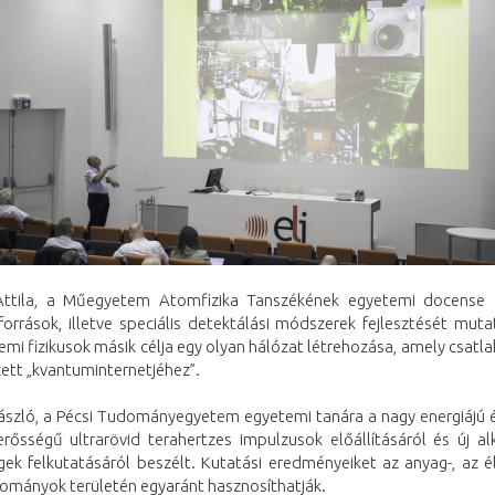
Attila, a Műegyetem Atomfizika Tanszékének egyetemi docense 
források, illetve speciális detektálási módszerek fejlesztését muta
i fizikusok másik célja egy olyan hálózat létrehozása, amely csatl
ett „kvantuminternetjéhez”.
 László, a Pécsi Tudományegyetem egyetemi tanára a nagy energiájú 
erősségű ultrarövid terahertzes impulzusok előállításáról és új al
gek felkutatásáról beszélt. Kutatási eredményeiket az anyag-, az él
ományok területén egyaránt hasznosíthatják.