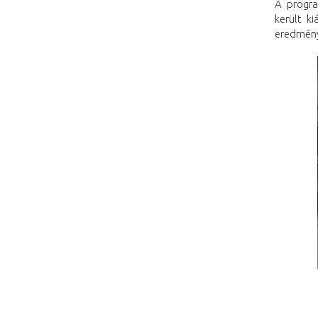
A progra
került k
eredmény