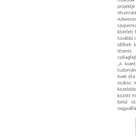
projektje
részecsk
Advence
szuperre
kísérlet
további 
időbeli 
lézeres
csillagfe
„A kvant
tudományt
évek óta
eszköz m
közelebb
között m
belül o
nagyváll