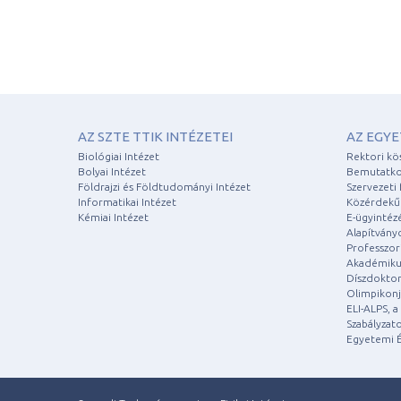
AZ SZTE TTIK INTÉZETEI
AZ EGY
Biológiai Intézet
Rektori kö
Bolyai Intézet
Bemutatko
Földrajzi és Földtudományi Intézet
Szervezeti 
Informatikai Intézet
Közérdekű
Kémiai Intézet
E-ügyintéz
Alapítvány
Professzori
Akadémiku
Díszdoktor
Olimpikonj
ELI-ALPS, 
Szabályzat
Egyetemi É