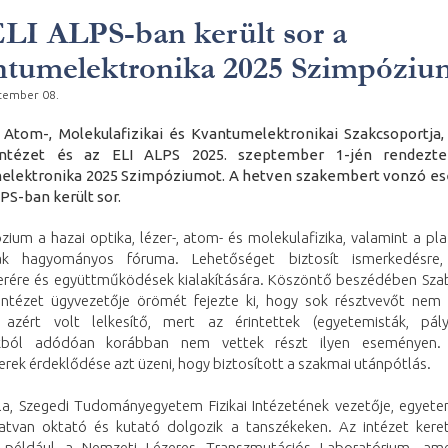
LI ALPS-ban került sor a
tumelektronika 2025 Szimpóziu
tember 08.
Atom-, Molekulafizikai és Kvantumelektronikai Szakcsoportja
 Intézet és az ELI ALPS 2025. szeptember 1-jén rendez
elektronika 2025 Szimpóziumot. A hetven szakembert vonzó e
PS-ban került sor.
ium a hazai optika, lézer-, atom- és molekulafizika, valamint a pl
nak hagyományos fóruma. Lehetőséget biztosít ismerkedésre,
rére és együttműködések kialakítására. Köszöntő beszédében Sza
intézet ügyvezetője örömét fejezte ki, hogy sok résztvevőt nem 
azért volt lelkesítő, mert az érintettek (egyetemisták, pál
ukból adódóan korábban nem vettek részt ilyen eseményen. 
ek érdeklődése azt üzeni, hogy biztosított a szakmai utánpótlás.
a, Szegedi Tudományegyetem Fizikai Intézetének vezetője, egyete
hatvan oktató és kutató dolgozik a tanszékeken. Az intézet keret
 például a Nemzeti Lézeres Transzmutációs Laboratórium, ame