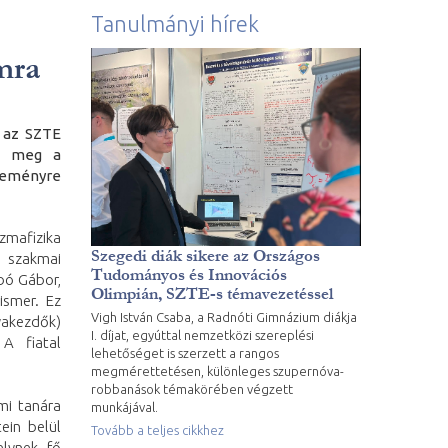
Tanulmányi hírek
mra
, az SZTE
te meg a
seményre
azmafizika
Szegedi diák sikere az Országos
 szakmai
Tudományos és Innovációs
bó Gábor,
Olimpián, SZTE-s témavezetéssel
ismer. Ez
Vigh István Csaba, a Radnóti Gimnázium diákja
yakezdők)
I. díjat, egyúttal nemzetközi szereplési
A fiatal
lehetőséget is szerzett a rangos
megmérettetésen, különleges szupernóva-
robbanások témakörében végzett
mi tanára
munkájával.
ein belül
Tovább a teljes cikkhez
lynek fő