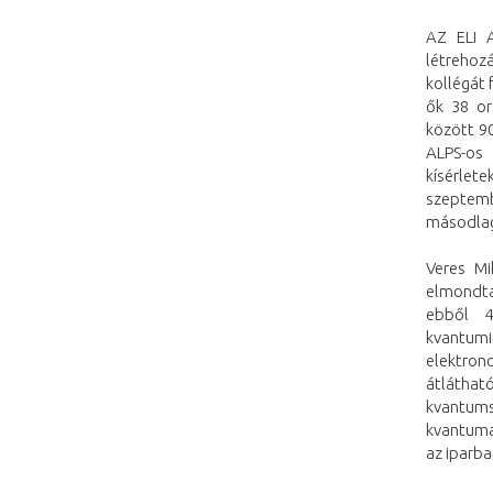
AZ ELI A
létrehozá
kollégát 
ők 38 or
között 9
ALPS-os
kísérlet
szeptemb
másodlago
Veres Mi
elmondta
ebből 4
kvantumi
elektron
átláthat
kvantum
kvantuma
az iparba