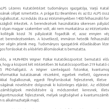
LPS Lézeres Kutatóintézet tudományos igazgatója, Varjú Katal
sának céljait ismertette. A prágai ELI Beamlines és az ELI ALPS ös
foglalkoztat. Az indulás óta az intézményekben 1400 felhasználó fo
szágból érkeztek. A berendezések használatára sikeresen pályáz
0 olyan magyar szakember volt, aki nem munkatársa az intézetünkne
 kollégák közül 76 pályázatát fogadták el, azaz ennyien vég
eket berendezéseinken. A következő, immáron hetedik felhasználói
er végén jelenik meg. Tudományos igazgatónk előadásában lézer
s forrásokat és a kísérleti állomásokat is bemutatta.
klós, a HUN-REN Wigner Fizikai Kutatóközpontot bemutató el
, hogy a központ két intézetében 36 kutatócsoportban 219 kutató d
5 PhD-hallgató. A Wigner szerteágazó fotonikai, kvantumop
nformatikai kutatásainak részeként, egyebek mellett, úgynevez
okkal foglalkoznak, egyedi fényforrásokat fejlesztenek, illetve
óságának növelésére dolgoznak ki különleges eljárást. Az előbbie
számítógépek minősítésére új módszereket keresnek, illet
lgoritmusokat fejlesztenek, melyek segítségével a kvantumszámí
n is alkalmazhatják majd.