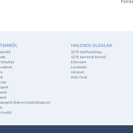
Forrás
ETEMRŐL
HASZNOS OLDALAK
szöntő
SZTE telefonkönyv
zás
SZTE tanrendi kereső
felépítés
Eduroam
 adatok
Levelezés
és
Intranet
ok
Help Desk
 kar
saink
aink
aink
a szegedi lézeres kutatóközpont
ok
rtesítő