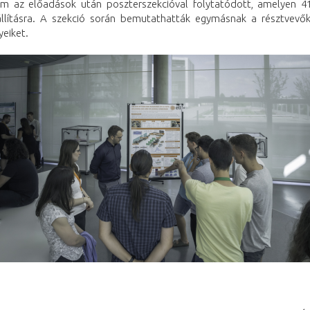
m az előadások után poszterszekcióval folytatódott, amelyen 4
iállításra. A szekció során bemutathatták egymásnak a résztvevők
eiket.