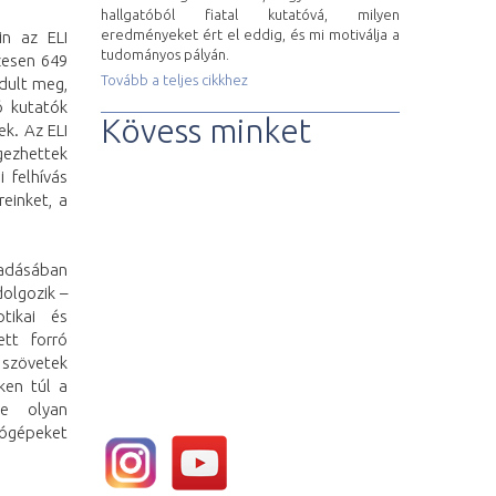
hallgatóból fiatal kutatóvá, milyen
eredményeket ért el eddig, és mi motiválja a
in az ELI
tudományos pályán.
szesen 649
Tovább a teljes cikkhez
rdult meg,
ó kutatók
Kövess minket
k. Az ELI
ezhettek
 felhívás
einket, a
őadásában
olgozik –
tikai és
ett forró
 szövetek
ken túl a
ve olyan
tógépeket