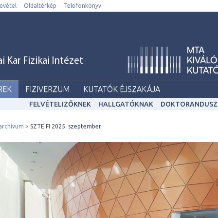
evétel
Oldaltérkép
Telefonkönyv
Kar Fizikai Intézet
REK
FIZIVERZUM
KUTATÓK ÉJSZAKÁJA
FELVÉTELIZŐKNEK
HALLGATÓKNAK
DOKTORANDUSZ
archívum
SZTE FI 2025. szeptember